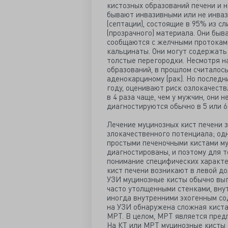
кистозных образований печени и 
бывают инвазивными или не инваз
(септации), состоящие в 95% из сл
(прозрачного) материала. Они бы
сообщаются с желчными протоками
кальцинаты. Они могут содержать
толстые перегородки. Несмотря на
образований, в прошлом считалос
аденокарциному (рак). Но послед
году, оценивают риск озлокачест
в 4 раза чаще, чем у мужчин, они 
диагностируются обычно в 5 или 6
Лечение муцинозных кист печени з
злокачественного потенциала; одн
простыми печеночными кистами му
диагностированы, и поэтому для 
понимание специфических характе
кист печени возникают в левой до
УЗИ муцинозные кисты обычно выг
часто утолщенными стенками, вну
иногда внутренними эхогенным со
на УЗИ обнаружена сложная киста
МРТ. В целом, МРТ является пред
На КТ или МРТ муцинозные кисты