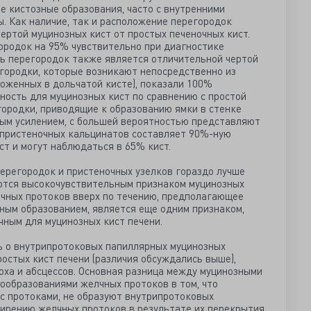
 кистозные образования, часто с внутренними
. Как наличие, так и расположение перегородок
ертой муцинозных кист от простых печеночных кист.
городок на 95% чувствительно при диагностике
ь перегородок также является отличительной чертой
егородки, которые возникают непосредственно из
ложенных в дольчатой кисте), показали 100%
ность для муцинозных кист по сравнению с простой
городки, приводящие к образованию ямки в стенке
тным усилением, с большей вероятностью представляют
 пристеночных кальцинатов составляет 90%-ную
ст и могут наблюдаться в 65% кист.
перегородок и пристеночных узелков гораздо лучше
ются высокочувствительным признаком муцинозных
лчных протоков вверх по течению, предполагающее
ным образованием, является еще одним признаком,
ным для муцинозных кист печени.
ь о внутрипротоковых папиллярных муцинозных
остых кист печени (различия обсуждались выше),
оха и абсцессов. Основная разница между муцинозными
ообразованиями желчных протоков в том, что
с протоками, не образуют внутрипротоковых
ширению желчных протоков в результате их перекрытия