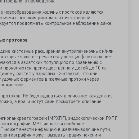
контрольного наблюдения.
ые новообразования желчных протоков являются
ниями с высоким риском злокачественной
ендуется продолжать контрольное наблюдение даже
ых протоков
дкие кистозные расширения внутрипеченочных и/или
 которые чаще встречаются у женщин (соотношение
ечаются в азиатских популяциях по сравнению с
ни проявляются преимущественно у детей до 10 лет
димому, растет у взрослых. Считается, что они
лудочных ферментов в желчные протоки через
соединение.
протоков. Не буду вдаваться в описание каждого из
ложно, а врачи могут сами посмотреть описание
ангиопанкреатографии (МРХПГ), эндоскопической РХПГ
алангиографии. МРТ является наиболее
Г может внести инфекцию в желчевыводящие пути,
олангиография может вызвать травму печени и