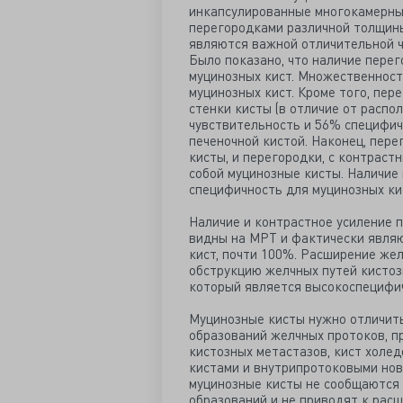
инкапсулированные многокамерные
перегородками различной толщины
являются важной отличительной ч
Было показано, что наличие пере
муцинозных кист. Множественност
муцинозных кист. Кроме того, пер
стенки кисты (в отличие от распо
чувствительность и 56% специфич
печеночной кистой. Наконец, пере
кисты, и перегородки, с контрас
собой муцинозные кисты. Наличие
специфичность для муцинозных ки
Наличие и контрастное усиление 
видны на МРТ и фактически явля
кист, почти 100%. Расширение же
обструкцию желчных путей кистоз
который является высокоспецифич
Муцинозные кисты нужно отличит
образований желчных протоков, пр
кистозных метастазов, кист холед
кистами и внутрипротоковыми нов
муцинозные кисты не сообщаются 
образований и не приводят к рас