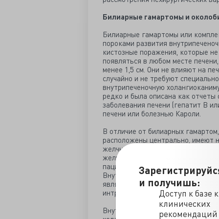
Билиарные гамартомы и околоб
Билиарные гамартомы или компле
пороками развития внутрипечено
кистозные поражения, которые не
появляться в любом месте печени,
менее 1,5 см. Они не влияют на п
случайно и не требуют специальн
внутрипеченочную холангиоканим
редко и была описана как отчеты 
заболевания печени (гепатит В ил
печени или болезнью Кароли.
В отличие от билиарных гамартом
расположены центрально, имеют н
желчных протоков в виде «нитки 
желчными протоками, часто обнар
пациентов на фоне хронического з
Зарегистрируйс
Внутрипротоковое папиллярное м
и получишь:
является одним из 3 преинвазивн
Доступ к базе 
интраэпителиальная неоплазия, I
клинических
Внутрипротоковая папиллярная н
рекомендаций