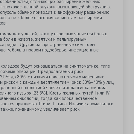
 особенностей, отличающих расширение желчных
от злокачественной опухоли, вызывающей обструкцию,
я опухоль обычно приводит к диффузному расширению
ов, а не к более очаговым сегментам расширения
ов.
мом как у детей, так и у взрослых является боль в
а боли в животе, желтухи и пальпируемым
ся редко. Другие распространенные симптомы
рвоту, боль в правом подреберье, инфекционные
 холедоха будут основываться на симптоматике, типе
и объеме операции. Предполагаемый риск
7,5% до 30%, с низкими показателями у маленьких
им риском с каждым десятилетием (риск 30%–40% у лиц
страненной онкологией является холангиокарцинома
лчного пузыря (23,5%). Кисты желчных путей I или IV
ованием онкологии, тогда как злокачественное
ается при кистах II или III типа. Наличие аномального
также, по-видимому, увеличивает риск