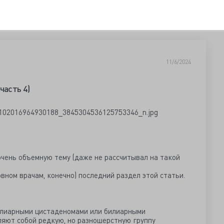
11/6/2024
часть 4)
 очень объемную тему (даже не рассчитывал на такой
вном врачам, конечно) последний раздел этой статьи.
илиарными цистаденомами или билиарными
яют собой редкую, но разношерстную группу