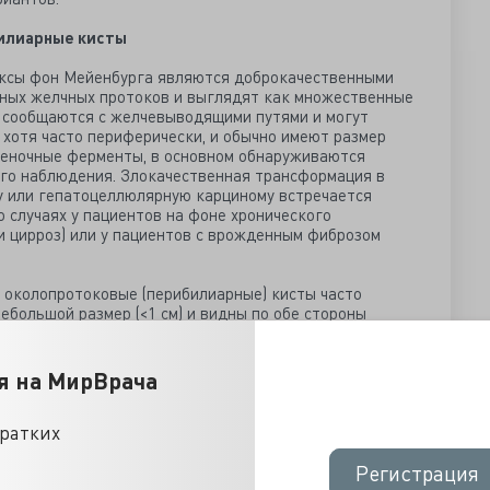
илиарные кисты
ксы фон Мейенбурга являются доброкачественными
чных желчных протоков и выглядят как множественные
 сообщаются с желчевыводящими путями и могут
 хотя часто периферически, и обычно имеют размер
еченочные ферменты, в основном обнаруживаются
ого наблюдения. Злокачественная трансформация в
у или гепатоцеллюлярную карциному встречается
о случаях у пациентов на фоне хронического
и цирроз) или у пациентов с врожденным фиброзом
, околопротоковые (перибилиарные) кисты часто
ебольшой размер (<1 см) и видны по обе стороны
жемчуга» вокруг воротных вен. Они не сообщаются с
уживаются случайно и обычно наблюдаются у
аболевания печени и/или портальной гипертензией.
я на МирВрача
уцинозное образование желчевыводящих путей (IPNB)
ых образований желчных протоков: билиарная
кратких
PNB и муцинозные кисты печени.
еоплазия является предшественником
Регистрация
Регистрация