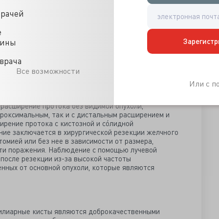
внутрипротоковой папиллярной муцинозной опухоли
ением того, что она расположена в желчных протоках и
врачей
тоту злокачественной трансформации, поскольку 40%–
чественные клетки.
е
атолитиаз (камни в печеночных протоках), клонорхоз
Зарегистр
цины
, первичный склерозирующий холангит, кисты холедоха,
и синдром Гарднера. Средний возраст при поступлении
врача
нием мужчин и женщин 2:1. Симптомы включают
олангит и желтуху.
Все возможности
и зависит от размера и морфологии внутрипротокового
Или с 
цина и расположения опухоли. Существует 4
я внутрипротоковое образование с проксимальным
расширение протока без видимой опухоли,
проксимальным, так и с дистальным расширением и
ирение протока с кистозной и сóлидной
ние заключается в хирургической резекции желчного
омией или без нее в зависимости от размера,
ти поражения. Наблюдение с помощью лучевой
после резекции из-за высокой частоты
нных от основной опухоли, которые являются
билиарные кисты являются доброкачественными