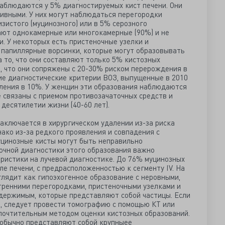
наблюдаются у 5% диагностируемых кист печени. Они
ивными. У них могут наблюдаться перегородки
изистого (муцинозного) или в 5% серозного
вают однокамерные или многокамерные (90%) и не
. У некоторых есть пристеночные узелки и
 папиллярные ворсинки, которые могут образовывать
 то, что они составляют только 5% кистозных
ь, что они сопряжены с 20-30% риском перерождения в
ние диагностические критерии ВОЗ, выпущенные в 2010
вления в 10%. У женщин эти образования наблюдаются
не связаны с приемом противозачаточных средств и
 десятилетии жизни (40-60 лет).
аключается в хирургическом удалении из-за риска
ако из-за редкого проявления и совпадения с
цинозные кисты могут быть неправильно
точной диагностики этого образования важно
ристики на лучевой диагностике. До 76% муцинозных
ле печени, с предрасположенностью к сегменту IV. На
лядит как гипоэхогенное образование с неровными,
тренними перегородками, пристеночными узелками и
держимым, которые представляют собой частицы. Если
, следует провести томографию с помощью КТ или
почтительным методом оценки кистозных образований.
 обычно представляют собой крупныее