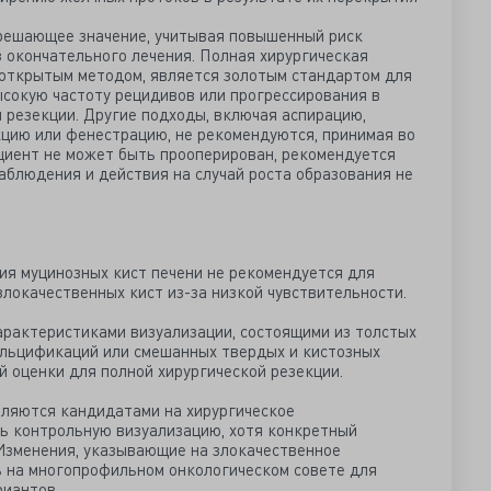
решающее значение, учитывая повышенный риск
з окончательного лечения. Полная хирургическая
 открытым методом, является золотым стандартом для
ысокую частоту рецидивов или прогрессирования в
 резекции. Другие подходы, включая аспирацию,
кцию или фенестрацию, не рекомендуются, принимая во
циент не может быть прооперирован, рекомендуется
аблюдения и действия на случай роста образования не
ия муцинозных кист печени не рекомендуется для
локачественных кист из-за низкой чувствительности.
характеристиками визуализации, состоящими из толстых
кальцификаций или смешанных твердых и кистозных
й оценки для полной хирургической резекции.
являются кандидатами на хирургическое
ь контрольную визуализацию, хотя конкретный
Изменения, указывающие на злокачественное
ь на многопрофильном онкологическом совете для
риантов.