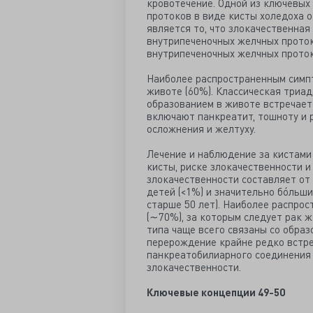
кровотечение. Одной из ключевых
протоков в виде кисты холедоха 
является то, что злокачественна
внутрипеченочных желчных проток
внутрипеченочных желчных проток
Наиболее распространенным симпто
животе (60%). Классическая триад
образованием в животе встречает
включают панкреатит, тошноту и 
осложнения и желтуху.
Лечение и наблюдение за кистами
кисты, риске злокачественности 
злокачественности составляет от 
детей (<1%) и значительно бóльш
старше 50 лет). Наиболее распро
(∼70%), за которым следует рак же
типа чаще всего связаны со образ
перерождение крайне редко встреч
панкреатобилиарного соединения 
злокачественности.
Ключевые концепции 49-50