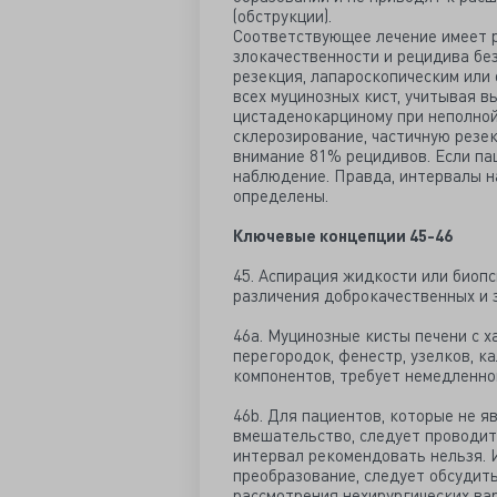
(обструкции).
Соответствующее лечение имеет 
злокачественности и рецидива бе
резекция, лапароскопическим или
всех муцинозных кист, учитывая в
цистаденокарциному при неполной
склерозирование, частичную резе
внимание 81% рецидивов. Если па
наблюдение. Правда, интервалы н
определены.
Ключевые концепции 45-46
45. Аспирация жидкости или биопс
различения доброкачественных и з
46a. Муцинозные кисты печени с 
перегородок, фенестр, узелков, 
компонентов, требует немедленно
46b. Для пациентов, которые не 
вмешательство, следует проводит
интервал рекомендовать нельзя. 
преобразование, следует обсудит
рассмотрения нехирургических ва