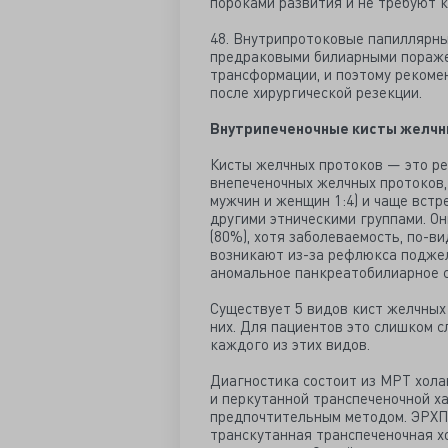
пороками развития и не требуют 
48. Внутрипротоковые папиллярн
предраковыми билиарными пораже
трансформации, и поэтому реком
после хирургической резекции.
Внутрипеченочные кисты желчн
Кисты желчных протоков — это ре
внепеченочных желчных протоков,
мужчин и женщин 1:4) и чаще встр
другими этническими группами. О
(80%), хотя заболеваемость, по-ви
возникают из-за рефлюкса подже
аномальное панкреатобилиарное 
Существует 5 видов кист желчных 
них. Для пациентов это слишком с
каждого из этих видов.
Диагностика состоит из МРТ хол
и перкутанной транспеченочной х
предпочтительным методом. ЭРХП
транскутанная транспеченочная х