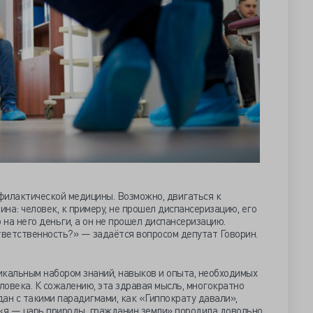
филактической медицины. Возможно, двигаться к
на: человек, к примеру, не прошел диспансеризацию, его
 на него деньги, а он не прошел диспансеризацию.
тветственность?» — задаётся вопросом депутат Говорин.
икальным набором знаний, навыков и опыта, необходимых
еловека. К сожалению, эта здравая мысль, многократно
ан с такими парадигмами, как «Гиппократу давали»,
 «я — царь природы, гражданин земли» породила довольно