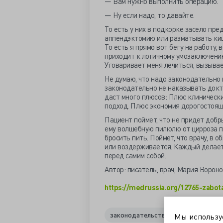
— Вам нужно выполнить операцию.
— Ну если надо, то давайте.
То есть у них в подкорке засело пре
аппендэктомию или разматывать киш
То есть я прямо вот бегу на работу,
приходит к логичному умозаключению:
Уговаривает меня лечиться, вызывае
Не думаю, что надо законодательно
законодательно не наказывать докт
даст много плюсов: Плюс клиническ
подход. Плюс экономия дорогостоящ
Пациент поймет, что не придет добр
ему волшебную пилюлю от цирроза п
бросить пить. Поймет, что врачу, в 
или воздерживается. Каждый делает 
перед самим собой.
Автор: писатель, врач, Мария Ворон
https://medrussia.org/12765-zab
законодательство
комплаентно
Мы использ