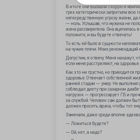
В итоге они вызвали скорую и явилис
грех категорически запретили всю г
непосредственную угрозу жизни, да 
— ноль. Услышав, что мужика не пол
жена рассвирепела. Она вцепилась в 
положите, и вы будете отвечать!
То есть ей было в сущности наплева
на чужие плечи. Моих рекомендаций о
Допустим, я отвечу. Меня накажут, ч
если меня расстреляют, на здоровье 
Как это ни грустно, но приходится пр
здоровье. Отвечает собственной жиз
ранней стадии — умер. Не выполнил 
соблюдал диету при сахарном диабет
нагрузок — прогрессирует ГБ и прочи
за службой. Человек сам должен быт
должен просить врача, чтобы тот ему 
Замечали, даже среди вполне адекв
— Ложиться будете?
— Ой, нет, а надо?