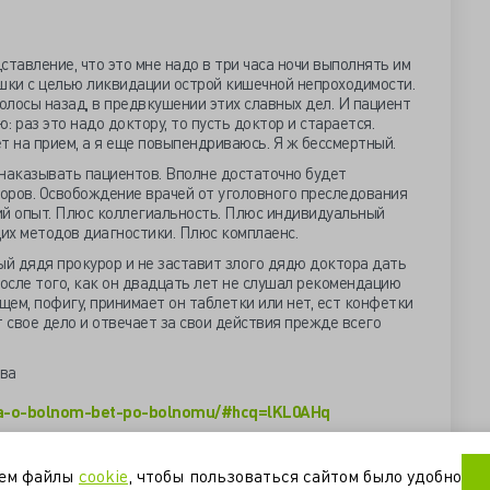
дставление, что это мне надо в три часа ночи выполнять им
ки с целью ликвидации острой кишечной непроходимости.
 волосы назад, в предвкушении этих славных дел. И пациент
 раз это надо доктору, то пусть доктор и старается.
т на прием, а я еще повыпендриваюсь. Я ж бессмертный.
 наказывать пациентов. Вполне достаточно будет
оров. Освобождение врачей от уголовного преследования
ий опыт. Плюс коллегиальность. Плюс индивидуальный
их методов диагностики. Плюс комплаенс.
ый дядя прокурор и не заставит злого дядю доктора дать
осле того, как он двадцать лет не слушал рекомендацию
общем, пофигу, принимает он таблетки или нет, ест конфетки
свое дело и отвечает за свои действия прежде всего
ова
ota-o-bolnom-bet-po-bolnomu/#hcq=lKL0AHq
сть
конфликт
отношения
пациенты
уем файлы
cookie
, чтобы пользоваться сайтом было удобно