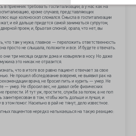
ь в приемник требовать госпитализации, а у нас как на
оспитализацию, кроме случаев, представляющих
плюс еще колоноскоп сломался. Смысла в госпитализации
ожат, и ей дальше придется самой заниматься супругом,
дверной проем, и, брызгая слюной, орала, что нет, вы
ть, что там у мужа, главное — переложить ответственность
на просто не слышала, положите и все. И будете отвечать.
то они три месяца сидели дома и ковыряли в носу. Но даже
мужика это никак не отразится.
изнать, что в итоге все равно пациент отвечает за свое
нью. Не прошел обследование вовремя, не выявил рак на
рекомендации врача, не бросил пить и курить — умер. Не
е — умер. Не сбросил вес, не давал себе физических
е прелести. И тут уж, простите, служба за попом, а не поп
ь заинтересован в том, чтобы жить дольше и лучше, и
в этом помог. Насильно в рай не тянут, дело известное.
атных пациентов нередко натыкаешься на такую реакцию: