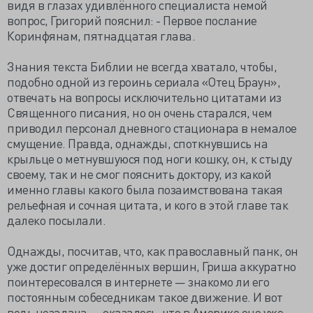
видя в глазах удивлённого специалиста немой
вопрос, Григорий пояснил: - Первое послание
Коринфянам, пятнадцатая глава.
Знания текста Библии не всегда хватало, чтобы,
подобно одной из героинь сериала «Отец Браун»,
отвечать на вопросы исключительно цитатами из
Священного писания, но он очень старался, чем
приводил персонал дневного стационара в немалое
смущение. Правда, однажды, споткнувшись на
крыльце о метнувшуюся под ноги кошку, он, к стыду
своему, так и не смог пояснить доктору, из какой
именно главы какого была позаимствована такая
рельефная и сочная цитата, и кого в этой главе так
далеко посылали.
Однажды, посчитав, что, как православный панк, он
уже достиг определённых вершин, Гриша аккуратно
поинтересовался в интернете — знакомо ли его
постоянным собеседникам такое движение. И вот
ведь незадача — оказалось, что в Америке оно уже