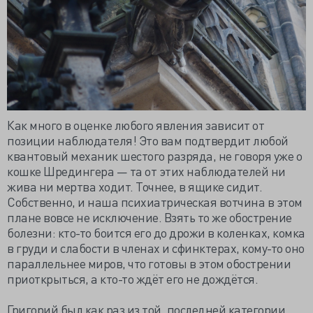
Как много в оценке любого явления зависит от
позиции наблюдателя! Это вам подтвердит любой
квантовый механик шестого разряда, не говоря уже о
кошке Шредингера — та от этих наблюдателей ни
жива ни мертва ходит. Точнее, в ящике сидит.
Собственно, и наша психиатрическая вотчина в этом
плане вовсе не исключение. Взять то же обострение
болезни: кто-то боится его до дрожи в коленках, комка
в груди и слабости в членах и сфинктерах, кому-то оно
параллельнее миров, что готовы в этом обострении
приоткрыться, а кто-то ждёт его не дождётся.
Григорий был как раз из той, последней категории.