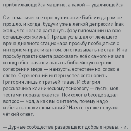
приближающейся машине, а какой — удаляющейся.
Систематическое прослушивание Библии даром не
прошло, и когда, будучи уже в лёгкой депрессии (как
жаль, что нельзя растянуть фазу гипомании на всю
оставшуюся жизнь!), Гриша услышал от лечащего
врача дневного стационара просьбу пообщаться с
интерном-практикантом, он отказывать не стал. И на
просьбу практиканта рассказать всё с самого начала
и подробно начал излагать библейскую версию
сотворения мира — наизусть, естественно, слово в
слово. Охреневший интерн успел остановить
Григория лишь к третьей главе. И сбагрил
рассказчика клиническому психологу — пусть, мол,
тестами поразвлекается. Психолог в беседе задал
вопрос — мол, а как вы считаете, почему надо
избегать плохих компаний? На что тут же получил
чёткий ответ:
-- Дурные сообщества развращают добрые нравы, - и,