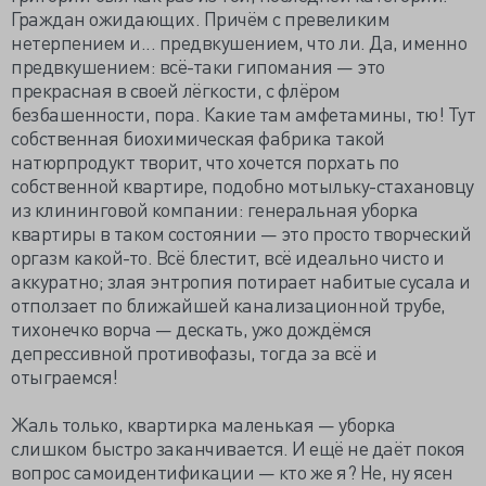
Граждан ожидающих. Причём с превеликим
нетерпением и... предвкушением, что ли. Да, именно
предвкушением: всё-таки гипомания — это
прекрасная в своей лёгкости, с флёром
безбашенности, пора. Какие там амфетамины, тю! Тут
собственная биохимическая фабрика такой
натюрпродукт творит, что хочется порхать по
собственной квартире, подобно мотыльку-стахановцу
из клининговой компании: генеральная уборка
квартиры в таком состоянии — это просто творческий
оргазм какой-то. Всё блестит, всё идеально чисто и
аккуратно; злая энтропия потирает набитые сусала и
отползает по ближайшей канализационной трубе,
тихонечко ворча — дескать, ужо дождёмся
депрессивной противофазы, тогда за всё и
отыграемся!
Жаль только, квартирка маленькая — уборка
слишком быстро заканчивается. И ещё не даёт покоя
вопрос самоидентификации — кто же я? Не, ну ясен