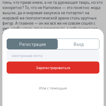
пень, что право имею, а не та дрожащая тварь, но кто
конкретно? То, что не Наполеон — это понятно: мода
вышла, да и мировая закулиса не потерпит на
мировой же геополитической арене столь крупных
фигур. А главное — он же всё же не совсем сошёл с
ума, чтобы столь явно привлекать к себе внимание
отечественной психиатрии. А кто тогда? До
главзайца (©) восьмидесятого уровня ушами не
вышел, да и несолидно это нынче — быть настолько
Регистрация
Регистрация
Вход
Вход
толкиенутым. Хотя и до сих пор в тренде: повальный
эльфинг в ролевых сообществах уступает по
массовости разве что тотальному гоблингу в полиции.
Но попугайствовать — это, знаете ли, моветон.
Зарегистрироваться
Хочется чего-то уникального. А может... Точно!
Так и пришло к Григорию решение стать
православным панком. Чтобы и патриотизм, и
Или с помощью
нонконформизм в одном флаконе, как у Смита и
Вессона... Кандинского и Клерамбо? Проктора и
Гэмбла? Тьфу ты, неважно, главное, что в одном и что