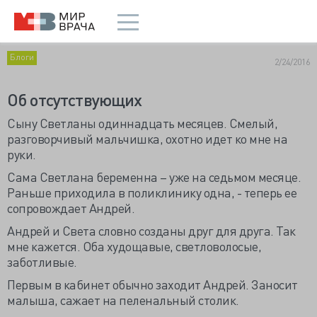
Блоги
2/24/2016
Об отсутствующих
С
ыну Светланы одиннадцать месяцев. Смелый,
разговорчивый мальчишка, охотно идет ко мне на
руки.
Сама Светлана беременна – уже на седьмом месяце.
Раньше приходила в поликлинику одна, - теперь ее
сопровождает Андрей.
Андрей и Света словно созданы друг для друга. Так
мне кажется. Оба худощавые, светловолосые,
заботливые.
Первым в кабинет обычно заходит Андрей. Заносит
малыша, сажает на пеленальный столик.