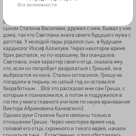
Давным-давно молоденькая дочь Сталина Светлана
Все возможности
Аллилуева самовольно, вопреки желанию отца,
вышла замуж за молодого человека Гришу Морозова.
В свое время Гриша учился в школе в одном классе с
сыном Сталина Василием, дружил с ним, Бывал у них
дома, так что Светлана знала своего будущего мужа с
детства. У молодой пары родился сын, в будущем
кардиолог Иосиф Аллилуев. Через некоторое время
брак распался, но по-хорошему, без скандалов.
Светлана, зная характер своего отца, сказала ему,
что, если он попробует разделаться с Гришей, она
выбросится из окна. Сталин согласился, Гришу не
посадили в тюрьму, но целый год он оставался
безработным… (Всё это рассказал мне сам Гриша, с
которым я познакомился, а потом и подружился в
гостях у моего главного учителя по науке врачевания
Виктора Абрамовича Каневского).
Однако руки Сталина были связаны только в
отношении Гриши. Через некоторое время над
головой его отца, скромного и тихого еврея, начали
сгущаться тучи… Естественно, у того обострилась