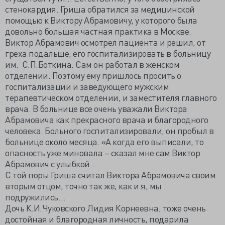
стенокардия. Гриша обратился за медицинской
помощью к Виктору Абрамовичу, у которого была
довольно большая частная практика в Москве.
Виктор Абрамович осмотрел пациента и решил, от
греха подальше, его госпитализировать в больницу
им. С.П.Боткина. Сам он работал в женском
отделении. Поэтому ему пришлось просить о
госпитализации и заведующего мужским
терапевтическом отделении, и заместителя главного
врача. В больнице все очень уважали Виктора
Абрамовича как прекрасного врача и благородного
человека. Больного госпитализировали, он пробыл в
больнице около месяца. «А когда его выписали, то
опасность уже миновала – сказал мне сам Виктор
Абрамович с улыбкой…
С той поры Гриша считал Виктора Абрамовича своим
вторым отцом, точно так же, как и я, мы
подружились…
Дочь К.И.Чуковского Лидия Корнеевна, тоже очень
достойная и благородная личность, подарила