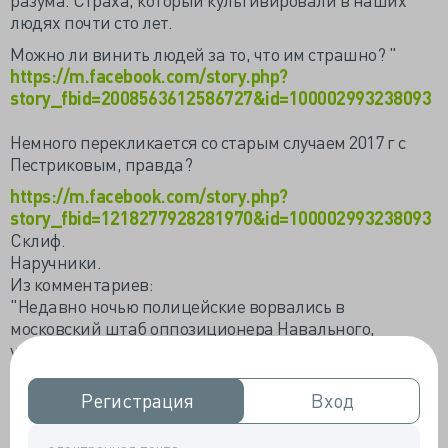
людях почти сто лет.
Можно ли винить людей за то, что им страшно? "
https://m.facebook.com/story.php?
story_fbid=2008563612586727&id=100002993238093
Немного перекликается со старым случаем 2017 г с
Пестриковым, правда?
https://m.facebook.com/story.php?
story_fbid=1218277928281970&id=100002993238093
Склиф.
Наручники.
Из комментариев:
"Недавно ночью полицейские ворвались в
московский штаб оппозиционера Навального,
устроили там обыск и при этом избили дежурного –
молодого человека, якобы за сопротивление властям.
Выполнив задание, они повезли его то ли в участок,
Регистрация
Регистрация
Вход
Вход
то ли в суд – не помню. По дороге молодому человеку
стало плохо. Пришлось полицейским изменить