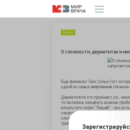
Блоги
О сложности, дерматитах и ин
Еще физиолог Ганс Селье (тот которы
одной из самых
запутанных
сложных в
Дерматологи это признают, но... нич
то пытались называть кожные проблем
результате слово "Лишай" - оно есть
означает, что сии хвори имеют отнош
сложилось. Контагиозный моллюск н
грибам.
Зарегистрируйс