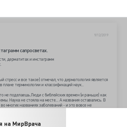
9/12/2019
стаграмм сапросветах.
й стресс и все такое) отмечал, что дерматология является
 плане терминологии и классификаций наук...
его не поделаешь.
Люди с библейских времен (и раньше) как
ы. Наука не стояла на месте.... А названия оставались. В
 во многих названиях заболеваний - и это вовсе не
ение к лишаям, грибам или заразны... просто так
е имеет отношения к моллюскам, грибовидный микоз - к
я на МирВрача