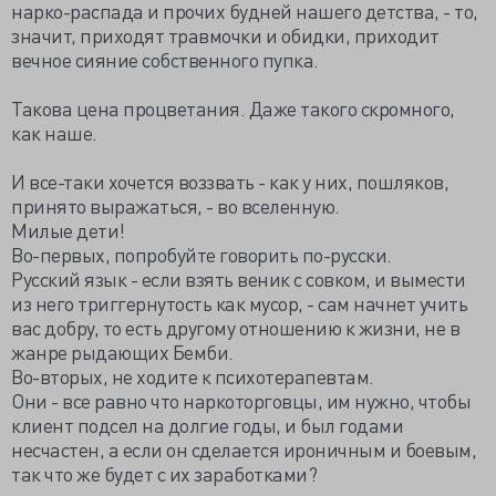
нарко-распада и прочих будней нашего детства, - то,
значит, приходят травмочки и обидки, приходит
вечное сияние собственного пупка.
Такова цена процветания. Даже такого скромного,
как наше.
И все-таки хочется воззвать - как у них, пошляков,
принято выражаться, - во вселенную.
Милые дети!
Во-первых, попробуйте говорить по-русски.
Русский язык - если взять веник с совком, и вымести
из него триггернутость как мусор, - сам начнет учить
вас добру, то есть другому отношению к жизни, не в
жанре рыдающих Бемби.
Во-вторых, не ходите к психотерапевтам.
Они - все равно что наркоторговцы, им нужно, чтобы
клиент подсел на долгие годы, и был годами
несчастен, а если он сделается ироничным и боевым,
так что же будет с их заработками?