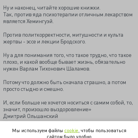
Ну и наконец, читайте хорошие книжки.
Так, против яда психотерапии отличным лекарством
является Хемингуэй.
Против политкорректности, митушности и культа
жертвы - эссе и лекции Бродского.
Ну а для понимания того, что такое трудно, что такое
плохо, и какой вообще бывает жизнь, обязательно
нужен Варлам Тихонович Шаламов.
Потому что должно быть сначала страшно, а потом
просто стыдно и смешно.
И, если больше не хочется носиться с самим собой, то,
значит, произошло выздоровление»
Дмитрий Ольшанский
https://valkiriarf.livejournal.com/1988869.html
Мы используем файлы
cookie
, чтобы пользоваться
сайтом было удобно