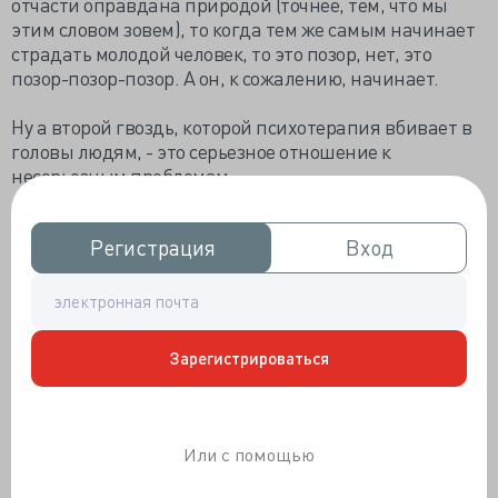
отчасти оправдана природой (точнее, тем, что мы
этим словом зовем), то когда тем же самым начинает
страдать молодой человек, то это позор, нет, это
позор-позор-позор. А он, к сожалению, начинает.
Ну а второй гвоздь, которой психотерапия вбивает в
головы людям, - это серьезное отношение к
несерьезным проблемам.
Уж если человек стал нарциссом, то только в редких,
Регистрация
Регистрация
Вход
Вход
счастливых случаях непрерывное разглядывание
отражения в зеркале ведет его к чувству эйфории.
Как правило, он смотрит - и видит трещинку.
Морщинку.
Зарегистрироваться
Обидку.
Травмочку.
Еще одну.
Или с помощью
Вот тут-то он и принимается разговаривать на
собачьем языке "абьюзивности", "токсичности" и