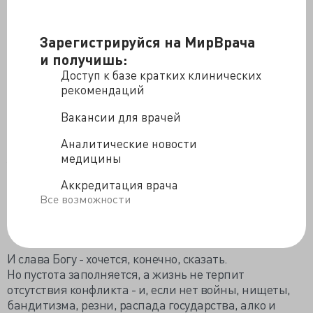
"триггернутости", придавая огромное значение
мелочным сложностям, тем повседневным
Зарегистрируйся на МирВрача
трехкопеечным драмам, которые всегда были и будут
и получишь:
между людьми, и на которые надо прежде всего
плюнуть и махнуть рукой, а потом благополучно
Доступ к базе кратких клинических
забыть.
рекомендаций
Вакансии для врачей
Религия психотерапии отучает людей от легкого,
ироничного, боевого отношения к жизни.
Аналитические новости
медицины
Учит их бесконечно бормотать о том, как им трудно,
хотя как раз в условиях русского двадцать первого
Аккредитация врача
века - фантастически удачливого, мирного, сытого, -
Все возможности
они до известного возраста даже не знают о том, что
такое подлинные трудности.
И слава Богу - хочется, конечно, сказать.
Но пустота заполняется, а жизнь не терпит
отсутствия конфликта - и, если нет войны, нищеты,
бандитизма, резни, распада государства, алко и