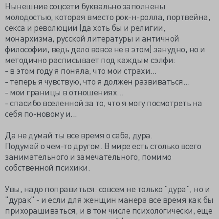
Нынешние соцсети буквально заполнены
молодостью, которая вместо рок-н-ролла, портвейна,
секса и революции (да хоть бы и религии,
монархизма, русской литературы и античной
философии, ведь дело вовсе не в этом) занудно, но и
методично расписывает под каждым сэлфи:
- в этом году я поняла, что мои страхи...
- теперь я чувствую, что я должен развиваться...
- мои границы в отношениях...
- спасибо вселенной за то, что я могу посмотреть на
себя по-новому и...
Да не думай ты все время о себе, дура.
Подумай о чем-то другом. В мире есть столько всего
занимательного и замечательного, помимо
собственной психики.
Увы, надо поправиться: совсем не только "дура", но и
"дурак" - и если для женщин манера все время как бы
прихорашиваться, и в том числе психологически, еще