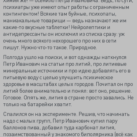
психиатры уже имеют опыт работы с ограниченным
контингентом! Всякие там буйные, психопаты,
маниакальные товарищи — ведь назначают же им
какие-то вкусные таблетки! Нейролептики и
антидепрессанты он исключил из списка сразу: уж
очень много всякого нехорошего про них в сети
пишут. Нужно что-то такое. Природное.
Полгода ушло на поиски, и вот однажды наткнулся
Петр Иванович на статьи про литий, про литиевые
минеральные источники и про идею добавлять его в
питьевую воду с целью улучшить психическое
здоровье в масштабах целых городов. Почитал он про
литий более внимательно и понял: вот оно, решение.
Готовое. Опять же, лития в стране просто завались. Не
только на батарейки хватит.
Спалился он на эксперименте. Решив, что начинать
надо с малых групп, Петр Иванович купил пару
баллонов пива, добавил туда карбонат лития,
позаимствованный у знакомого биполярника (всё как