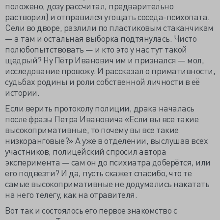
положено, дозу рассчитал, предварительно
растворил) и отправился угощать соседа-психопата.
Сели во дворе, разлили по пластиковым стаканчикам
— а там и остальная выборка подтянулась. Чисто
полюбопытствовать — и кто это у нас тут такой
щедрый? Ну Пётр Иванович им и признался — мол,
исследование провожу. И рассказал о примативности,
судьбах родины и роли собственной личности в её
истории.
Если верить протоколу полиции, драка началась
после фразы Петра Ивановича «Если вы все такие
высокопримативные, то почему вы все такие
низкоранговые?» А уже в отделении, выслушав всех
участников, полицейский спросил автора
эксперимента — сам он до психиатра доберётся, или
его подвезти? И да, пусть скажет спасибо, что те
самые высокопримативные не додумались накатать
на него телегу, как на отравителя.
Вот так и состоялось его первое знакомство с