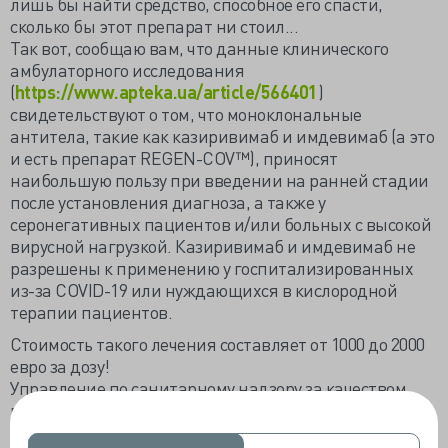
лишь бы найти средство, способное его спасти,
сколько бы этот препарат ни стоил...
Так вот, сообщаю вам, что данные клинического
амбулаторного исследования
(
https://www.apteka.ua/article/566401
)
свидетельствуют о том, что моноклональные
антитела, такие как казиривимаб и имдевимаб (а это
и есть препарат REGEN-COV™), приносят
наибольшую пользу при введении на ранней стадии
после установления диагноза, а также у
серонегативных пациентов и/или больных с высокой
вирусной нагрузкой. Казиривимаб и имдевимаб не
разрешены к применению у госпитализированных
из-за COVID-19 или нуждающихся в кислородной
терапии пациентов.
Стоимость такого лечения составляет от 1000 до 2000
евро за дозу!
Управление по санитарному надзору за качеством
пищевых продуктов и медикаментов США (FDA)
выдало разрешение на экстренное использование