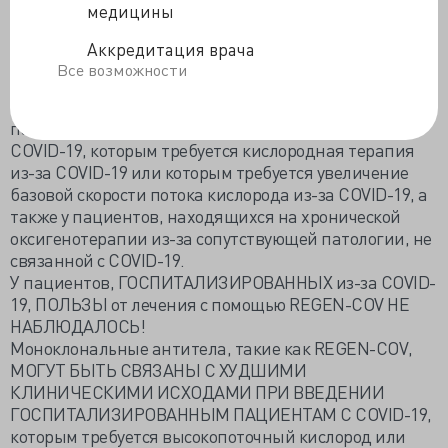
Информационным бюллетенем для поставщиков
медицины
медицинских услуг для получения информации о
Аккредитация врача
разрешенном использовании REGEN-COV.
Все возможности
Ограничения авторизованного использования (!!!)
REGEN-COV НЕ РАЗРЕШЕН для использования у
пациентов, которые ГОСПИТАЛИЗИРОВАНЫ из-за
COVID-19, которым требуется кислородная терапия
из-за COVID-19 или которым требуется увеличение
базовой скорости потока кислорода из-за COVID-19, а
также у пациентов, находящихся на хронической
оксигенотерапии из-за сопутствующей патологии, не
связанной с COVID-19.
У пациентов, ГОСПИТАЛИЗИРОВАННЫХ из-за COVID-
19, ПОЛЬЗЫ от лечения с помощью REGEN-COV НЕ
НАБЛЮДАЛОСЬ!
Моноклональные антитела, такие как REGEN-COV,
МОГУТ БЫТЬ СВЯЗАНЫ С ХУДШИМИ
КЛИНИЧЕСКИМИ ИСХОДАМИ ПРИ ВВЕДЕНИИ
ГОСПИТАЛИЗИРОВАННЫМ ПАЦИЕНТАМ С COVID-19,
которым требуется высокопоточный кислород или