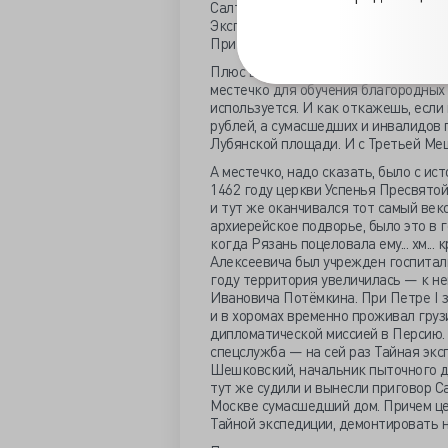
Салтыкова случился: «Граф Иван П
Экспедицею дом, что было до того Р
Приказа Общественнаго Призрения. 
Плюс вдовствующая государыня Мар
местечко для обучения благородных
используется. И как откажешь, если
рублей, а сумасшедших и инвалидов 
Лубянской площади. И с Третьей Ме
А местечко, надо сказать, было с ис
1462 году церкви Успенья Пресвятой
и тут же оканчивался тот самый век
архиерейское подворье, было это в 
когда Рязань поцеловала ему... хм...
Алексеевича был учрежден госпиталь
году территория увеличилась — к н
Ивановича Потёмкина. При Петре I з
и в хоромах временно проживал грузи
дипломатической миссией в Персию. 
спецслужба — на сей раз Тайная экс
Шешковский, начальник пыточного д
тут же судили и вынесли приговор С
Москве сумасшедший дом. Причем цеп
Тайной экспедиции, демонтировать 