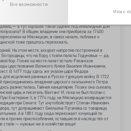
етрович! Состоявший под бывшею в Москве Тайною
Все возможности
язанское подворье, повелеваем отдать в ведомство Моск.
Или с 
Впрочем пребываем вам благосклонны. Александр».
ия Федоровна решила присмотреть в Первопрестольной
 девиц — а тут хорошее такое здание под инвалидный дом
 попросила? В общем, владение она приобрела за 17400
переселили на Мясницкую, в самое начало, поближе к
щанской тоже пришлось переезжать.
торией. На этом месте, аккурат напротив построенной в
 Богородицы, что на Бору, стояли палаты Годуновых — да,
овой бор. Позже на месте палат встало Рязанское
годы царствования Великого Князя Василия Иоанновича,
 крест. В 1677 году здесь же указом царя Федора
 для исцеления раненых в Русско-турецкую войну. В 1722
ей присоединились владения царского окольничего Петра
десь разместилась Тайная канцелярия. Позже она съехала,
нский царь и писатель Вахтанг VI, пока не был послан с
При Екатерине II, в 1774 году, на Мясницкую возвращается
педиция при Сенате. Тут кнутобойствует Степан Иванович
вора, тут допрашивают Емельяна Пугачева со товарищи,
алтычихе. А в 1801 году сюда переезжает кочующий по
и и прочие приспособления, оставшиеся в наследство от
не стали — нужные же в хозяйстве вещи!