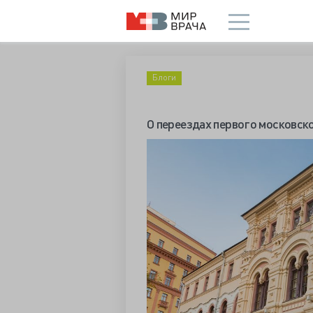
Блоги
О переездах первого московс