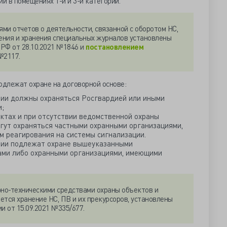
и в помещениях 1-й и 3-й категорий.
ми отчетов о деятельности, связанной с оборотом НС,
дения и хранения специальных журналов установлены
РФ от 28.10.2021 №1846 и
постановлением
№2117.
одлежат охране на договорной основе:
рии должны охраняться Росгвардией или иными
и;
ктах и при отсутствии ведомственной охраны
гут охраняться частными охранными организациями,
 реагирования на системы сигнализации.
ории подлежат охране вышеуказанными
ами либо охранными организациями, имеющими
но-техническими средствами охраны объектов и
ется хранение НС, ПВ и их прекурсоров, установлены
 от 15.09.2021 №335/677.