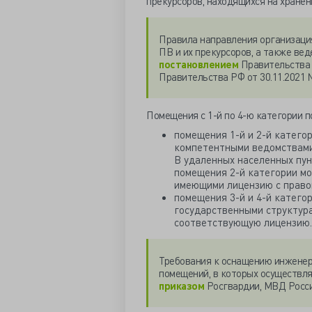
прекурсоров, находящихся на хранени
Правила направления организация
ПВ и их прекурсоров, а также ве
постановлением
Правительства 
Правительства РФ от 30.11.2021 
Помещения с 1-й по 4-ю категории п
помещения 1-й и 2-й катего
компетентными ведомствам
В удаленных населенных пун
помещения 2-й категории мо
имеющими лицензию с правом
помещения 3-й и 4-й катег
государственными структур
соответствующую лицензию.
Требования к оснащению инженер
помещений, в которых осуществля
приказом
Росгвардии, МВД России