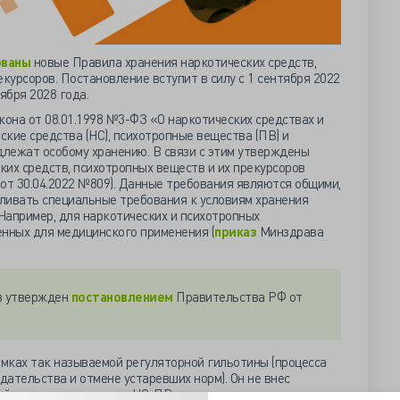
ованы
новые Правила хранения наркотических средств,
курсоров. Постановление вступит в силу с 1 сентября 2022
ября 2028 года.
она от 08.01.1998 №3-ФЗ «О наркотических средствах и
кие средства (НС), психотропные вещества (ПВ) и
длежат особому хранению. В связи с этим утверждены
их средств, психотропных веществ и их прекурсоров
т 30.04.2022 №809). Данные требования являются общими,
ливать специальные требования к условиям хранения
 Например, для наркотических и психотропных
енных для медицинского применения (
приказ
Минздрава
ов утвержден
постановлением
Правительства РФ от
амках так называемой регуляторной гильотины (процесса
ательства и отмене устаревших норм). Он не внес
йся порядок хранения НС, ПВ и их прекурсоров и