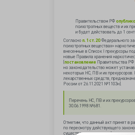
Правительством РФ
опублик
психотропных веществ и их пре
и будет действовать до 1 сент
Согласно
п. 1 ст. 20
Федерального зак
психотропных веществах» наркотичес
внесенные в Список I прекурсоры по
новые Правила хранения наркотическ
(
постановление
Правительства РФ о
но законодательство может устанав
некоторых НС, ПВ и их прекурсоров.
лекарственных средств, предназнач
России от 26.11.2021 №1103н).
Перечень НС, ПВ и их прекурсор
30.06.1998 №681.
Отметим, что данный акт принят в р
по пересмотру действующего законод
существенных изменений в сложивши