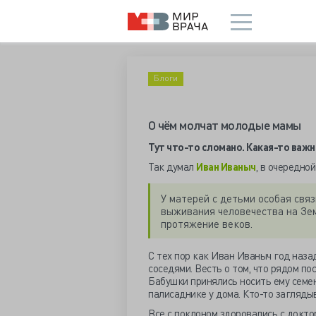
Блоги
О чём молчат молодые мамы
Тут что-то сломано. Какая-то важ
Так думал
Иван Иваныч
, в очередно
У матерей с детьми особая связ
выживания человечества на Зе
протяжение веков.
С тех пор как Иван Иваныч год назад
соседями. Весть о том, что рядом по
Бабушки принялись носить ему семен
палисаднике у дома. Кто-то загляды
Все с поклоном здоровались с доктор