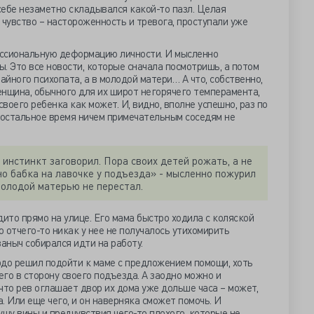
 себе незаметно складывался какой-то пазл. Целая
 чувство – настороженность и тревога, проступали уже
ессиональную деформацию личности. И мысленно
. Это все новости, которые сначала посмотришь, а потом
йного психопата, а в молодой матери… А что, собственно,
нщина, обычного для их широт негорячего темперамента,
своего ребенка как может. И, видно, вполне успешно, раз по
 в остальное время ничем примечательным соседям не
й инстинкт заговорил. Пора своих детей рожать, а не
но бабка на лавочке у подъезда» - мысленно пожурил
молодой матерью не перестал.
то прямо на улице. Его мама быстро ходила с коляской
о отчего-то никак у нее не получалось утихомирить
аныч собирался идти на работу.
рдо решил подойти к маме с предложением помощи, хоть
его в сторону своего подъезда. А заодно можно и
что рев оглашает двор их дома уже дольше часа – может,
. Или еще чего, и он наверняка сможет помочь. И
ушу вины и предчувствия чего-то плохого, которые не