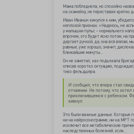
Мама побледнела, но спокойно назвал
на скамейку, не переставая крепко д
Иван Иваныч кинулся к ним, убедился
неплохой признак. «Надеюсь, не асп
у малышки пульс – нормального напол
впрочем, это будет ясно потом, на п
дергает ручкой, да, она вся вялая, 
равные, уже хорошо, значит, дислока
ближайшие минуты…
Он не заметил, как подъехала бригада
описав коротко ситуацию, подождал,
тихо фельдшера.
И сообщил, что вчера стал сви
отчаянии. Не потому, что хотел
приключившемся с ребенком. Ф
кивнул.
Это были важные данные. Которые по
ни на нейросонограмме, ни на МРТ го
исключит все метаболические причи
наследственных болезней, если…