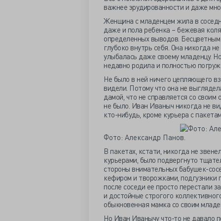
важнее эрудированности и даже мно
Женщина с младенцем жила в соседне
даже и пола ребенка – бежевая коля
определенных выводов. Бесцветным 
глубоко внутрь себя. Она никогда не
улыбалась даже своему младенцу. Н
недавно родила и полностью погруж
Не было в ней ничего цепляющего взг
видели. Потому что она не выгляде
дамой, что не справляется со своим 
не было. Иван Иваныч никогда не ви
кто-нибудь, кроме курьера с пакета
Фото: Александр Панов.
В пакетах, кстати, никогда не звен
курьерами, было подвергнуто тщател
стороны внимательных бабушек-сосе
кефиром и творожками, подгузники п
после соседи ее просто перестали за
и достойные строгого коллективного
обыкновенная мамка со своим младе
Но Иван Иванычу что-то не давало по