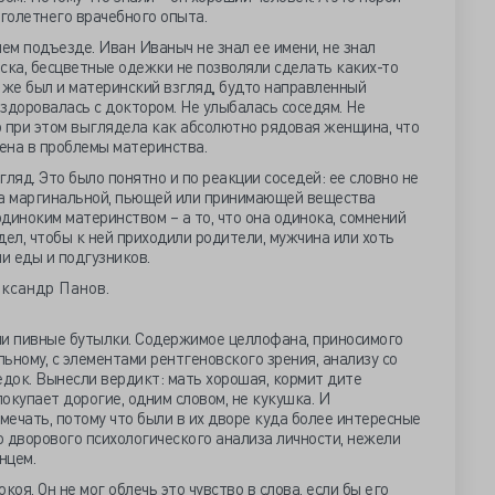
голетнего врачебного опыта.
м подъезде. Иван Иваныч не знал ее имени, не знал
ска, бесцветные одежки не позволяли сделать каких-то
же был и материнский взгляд, будто направленный
 здоровалась с доктором. Не улыбалась соседям. Не
о при этом выглядела как абсолютно рядовая женщина, что
ена в проблемы материнства.
ляд. Это было понятно и по реакции соседей: ее словно не
ла маргинальной, пьющей или принимающей вещества
одиноким материнством – а то, что она одинока, сомнений
дел, чтобы к ней приходили родители, мужчина или хоть
ми еды и подгузников.
ели пивные бутылки. Содержимое целлофана, приносимого
ьному, с элементами рентгеновского зрения, анализу со
док. Вынесли вердикт: мать хорошая, кормит дите
окупает дорогие, одним словом, не кукушка. И
мечать, потому что были в их дворе куда более интересные
 дворового психологического анализа личности, нежели
нцем.
коя. Он не мог облечь это чувство в слова, если бы его