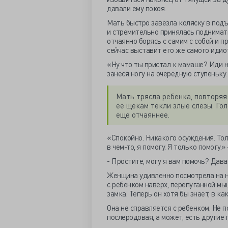
давали ему покоя.
Мать быстро завезла коляску в подъе
и стремительно принялась поднимать
отчаянно борясь с самим с собой и 
сейчас выставит его же самого идио
«Ну что ты пристал к мамаше? Иди н
занеся ногу на очередную ступеньку.
Мать трясла ребенка, повторяя
ее щекам текли злые слезы. Го
еще отчаяннее.
«Спокойно. Никакого осуждения. Толь
в чем-то, я помогу. Я только помогу.
- Простите, могу я вам помочь? Дава
Женщина удивленно посмотрела на н
с ребенком наверх, перепуганной м
замка. Теперь он хотя бы знает, в к
Она не справляется с ребенком. Не по
послеродовая, а может, есть
другие 