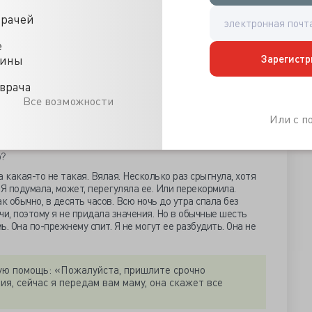
ивился, что младенец находится у матери на руках, хотя
врачей
ключительно в коляске. Теперь же ребенок – на вид ему
головку на материнское плечо и сладко спал. Так
е
Зарегистр
цины
е подсказать мне?
постараюсь помочь. Что случилось?
врача
Все возможности
Или с 
-то вниз, из груди поползла волна липкого, холодного
всех сил старался не подавать виду.
о?
 какая-то не такая. Вялая. Несколько раз срыгнула, хотя
. Я подумала, может, перегуляла ее. Или перекормила.
к обычно, в десять часов. Всю ночь до утра спала без
чи, поэтому я не придала значения. Но в обычные шесть
ь. Она по-прежнему спит. Я не могут ее разбудить. Она не
ую помощь: «Пожалуйста, пришлите срочно
ния, сейчас я передам вам маму, она скажет все