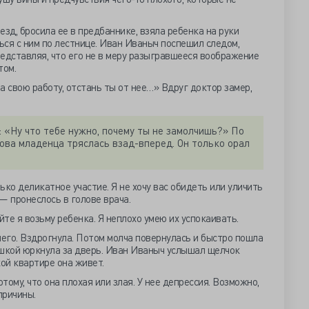
зд, бросила ее в предбаннике, взяла ребенка на руки
ся с ним по лестнице. Иван Иваныч поспешил следом,
представляя, что его не в меру разыгравшееся воображение
том.
а свою работу, отстань ты от нее…» Вдруг доктор замер,
: «Ну что тебе нужно, почему ты не замолчишь?» По
лова младенца тряслась взад-вперед. Он только орал
ко деликатное участие. Я не хочу вас обидеть или уличить
» — пронеслось в голове врача.
йте я возьму ребенка. Я неплохо умею их успокаивать.
его. Вздрогнула. Потом молча повернулась и быстро пошла
ышкой юркнула за дверь. Иван Иваныч услышал щелчок
акой квартире она живет.
тому, что она плохая или злая. У нее депрессия. Возможно,
причины
.