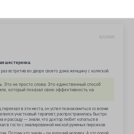
5/12/2025
ная шестеренка.
й раз встретив во дворе своего дома женщину с коляской.
ь. Это не просто слова. Это единственный способ
мле, который показал свою эффективность на
 переехал в эти места, он успел познакомиться со всеми
селился участковый терапевт, распространилась быстро.
а и рассаду — знали, что доктор любит копаться в
вал в гости с эмалированной миской румяных пирожков.
ом. Потому что знали – он хороший человек. А это порой