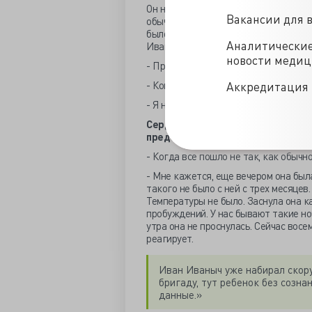
Он не сразу понял, что случилось. Уд
Вакансии для 
обычно по улице он передвигался ис
было месяцев семь-восемь – склонил 
Аналитически
Иван Иванычу сначала показалось.
новости меди
- Простите, вы ведь врач? Вы может
- Конечно. Я не детский доктор, но 
Аккредитация 
- Я не могу ее разбудить.
Сердце у Иван Иваныча ухнуло куда
предчувствия. Нет – ужаса. Он изо 
- Когда все пошло не так, как обычн
- Мне кажется, еще вечером она была
такого не было с ней с трех месяцев
Температуры не было. Заснула она ка
пробуждений. У нас бывают такие но
утра она не проснулась. Сейчас восем
реагирует.
Иван Иваныч уже набирал скор
бригаду, тут ребенок без созна
данные.»