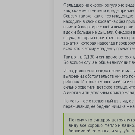
Фельдшер на скорой регулярно видел
как, скажем, о мнимом вреде привив
Совсем так же, как о тех младенцах
находили в своих кроватках без приз
в чистой квартире с любящими родит
вдох и больше не дышали. Синдром 
штука, которая вероятнее всего про
зачатия, которая навсегда перевора
всех, кто к этому младенцу причасте
Так вот: в СДВС и синдроме встряхн
Во всяком случае, общей выглядит в
Итак, родители находят своего малы
выяснении обстоятельств ничего пон
ребенок. И только маленький синячок
сильно охватили детское тельце, что
А иногда и тщательный осмотр младе
Но мать – ее отрешенный взгляд, ее 
переживания, ее бедная мимика – на
Потому что синдром встряхнуто
виду все хорошо, тепло и ладно
биохимией ее мозга, и усугубл