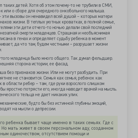
 таких детей. Хотя об этом почему-то не трубили в СМИ,
ок или о сборе для очередного онкобольного малыша.
 – эти вызовы он ненавидел всей душой – которых матери
наков жизни. В теплых уютных кроватках, в полной семье,
елями эти дети отчего-то ночью делали свой последний
внезапной смерти младенцев. Страшная и необъяснимая
писана в генах и определяет судьбу ребенка в момент
чивает, да что там, будем честными – разрушает жизни
н.
утого младенца было много общего. Так думал фельдшер.
нешняя сторона истории, ее фасад.
ша без признаков жизни. Или не могут разбудить. При
ятнее не становится. Семья как семья, ребенок как
 в области ребер – там, где руки взрослого слишком
бы яростно потрясти его, иногда наводит врачей на мысль.
нческого тельца не дает никаких улик.
механические, будто бы без истинной глубины эмоций,
водят на мысли о депрессии.
го ребенка бывает чаще именно в таких семьях. Где с
. Но мать живет в своем персональном аду, созданном
енным одиночеством, отсутствием помощи и