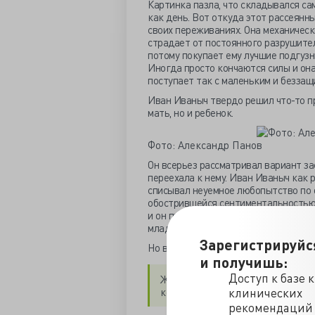
Картинка пазла, что складывался сам
как день. Вот откуда этот рассеянны
своих переживаниях. Она механическ
страдает от постоянного разрушител
потому покупает ему лучшие подгузник
Иногда просто кончаются силы и она 
поступает так с маленьким и беззащ
Иван Иваныч твердо решил что-то пр
мать, но и ребенок.
Фото: Александр Панов
Он всерьез рассматривал вариант за
переехала к нему. Иван Иваныч как
списывал неуемное любопытство по 
обострившейся сентиментальностью 
и он просто зашкаливает сейчас у не
младенцев, примеряя роль отца к са
Зарегистрируйс
Но все это не понадобилось.
и получишь:
Доступ к базе 
Женщина на следующее утро дож
клинических
когда доктор спешил на работу
рекомендаций