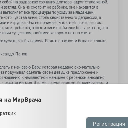
 собой на задворках сознания доктора, вдруг стала явной,
й взгляд. Она не смотрит на ребенка, она находится в
и выполняет все процедуры по уходу за младенцем,
ьного чувства вины, столь свойственного депрессии, а
и и игрушки. Она не понимает, что с ней что-то не так.
трясет ребенка, а потом винит себя еще больше за то, что
итным существом, любимее которого нет на свете.
идумать, чтобы помочь. Ведь в опасности была не только
слать к ней свою Веру, которая недавно окончательно
 раз подумывал сделать своей девушке предложение и
отношению к неизвестной женщине с ребенком внезапно
– окситоцин, мол. Это же гормон надежной привязанности,
го в крови. Вот и засматривается Иван на чужих
мому себе.
я на МирВрача
кратких
идалась его у подъезда в то же время, что и вчера,
.
Регистрация
Регистрация