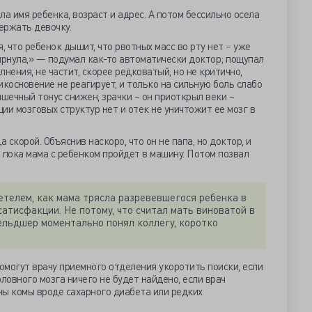
а имя ребенка, возраст и адрес. А потом бессильно осела
ержать девочку.
, что ребенок дышит, что рвотных масс во рту нет – уже
ирнула,» — подумал как-то автоматически доктор; пощупал
нения, не частит, скорее редковатый, но не критично,
рикосновение не реагирует, и только на сильную боль слабо
мышечный тонус снижен, зрачки – он приоткрыл веки –
ции мозговых структур нет и отек не уничтожит ее мозг в
 скорой. Объяснив наскоро, что он не папа, но доктор, и
 пока мама с ребенком пройдет в машину. Потом позвал
детелем, как мама трясла разревевшегося ребенка в
 сатисфакции. Не потому, что считал мать виноватой в
ельдшер моментально понял коллегу, коротко
могут врачу приемного отделения укоротить поиски, если
ловного мозга ничего не будет найдено, если врач
ны комы вроде сахарного диабета или редких