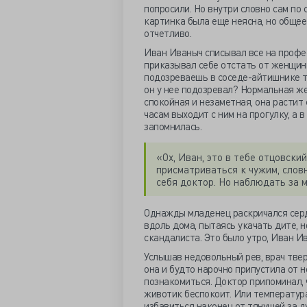
попросили. Но внутри словно сам по
картинка была еще неясна, но общее
отчетливо.
Иван Иваныч списывал все на проф
приказывал себе отстать от женщины
подозреваешь в соседе-айтишнике та
он у нее подозревал? Нормальная же
спокойная и незаметная, она растит 
часам выходит с ним на прогулку, а
запомнилась.
«Ох, Иван, это в тебе отцовски
присматриваться к чужим, слов
себя доктор. Но наблюдать за 
Однажды младенец раскричался серди
вдоль дома, пытаясь укачать дите, н
скандалиста. Это было утро, Иван Ив
Услышав недовольный рев, врач тве
она и будто нарочно припустила от н
познакомиться. Доктор припоминал, 
животик беспокоит. Или температура
избавиться наконец от тянущей за д