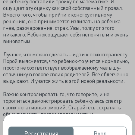
ее ребенку поставили тройку по математике. И
ощущает эту оценку как свой собственный провал.
Вместо того, чтобы прийти к конструктивному
решению, она принимается изливать на ребенка
гнев, разочарование, страх. Увы, толку от этого
никакого. Ребенок ощущает себя непонятым и очень
виноватым.
Лучшее, что можно сделать – идти к психотерапевту.
Порой выясняется, что ребенок-то учится нормально,
просто не соответствует воображаемому малышу-
отличнику в голове своих родителей. Все облегченно
выдыхают. И учатся жить в этой новой реальности.
Важно контролировать то, что говорите, и не
торопиться демонстрировать ребенку весь спектр
своих негативных эмоций. Старайтесь сохранять
объективность, последовательность и
справедливость. И помните о цели: вы хотите, чтобы
ребенку стало проще учиться. Излить свой гнев,
Регистрация
Регистрация
Вход
Вход
немедленно добиться исправления всех оценок и