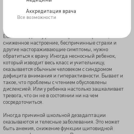
пятнадцать минут английского каждый день перед
сном – куда более разумный вариант.
Аккредитация врача
Все возможности
Обратитесь к специалисту
Если вы видите у ребенка признаки тревоги,
сниженное настроение, беспричинные страхи и
другие настораживающие симптомы, нужно
обратиться к врачу. Иногда несносный ребенок,
который изводит весь класс и учительницу,
оказывается обычным человеком с синдромом
дефицита внимания и гиперактивности. Бывает и
такое, что проблемы с чтением обусловлены
дислексией. Или у ребенка настолько зашкаливает
тревога, что он не в состоянии ни на чем
сосредоточиться.
Иногда причиной школьной дезадаптации
оказываются и телесные заболевания. Это может
быть анемия, снижение функции щитовидной