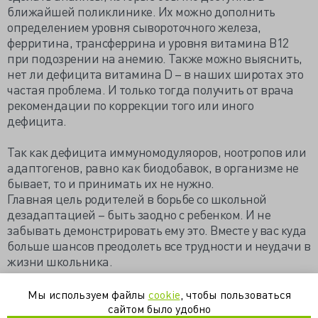
ближайшей поликлинике. Их можно дополнить
определением уровня сывороточного железа,
ферритина, трансферрина и уровня витамина В12
при подозрении на анемию. Также можно выяснить,
нет ли дефицита витамина D – в наших широтах это
частая проблема. И только тогда получить от врача
рекомендации по коррекции того или иного
дефицита.
Так как дефицита иммуномодуляоров, ноотропов или
адаптогенов, равно как биодобавок, в организме не
бывает, то и принимать их не нужно.
Главная цель родителей в борьбе со школьной
дезадаптацией – быть заодно с ребенком. И не
забывать демонстрировать ему это. Вместе у вас куда
больше шансов преодолеть все трудности и неудачи в
жизни школьника.
https://dissomnia.livejournal.com/197255.html
Мы используем файлы
cookie
, чтобы пользоваться
сайтом было удобно