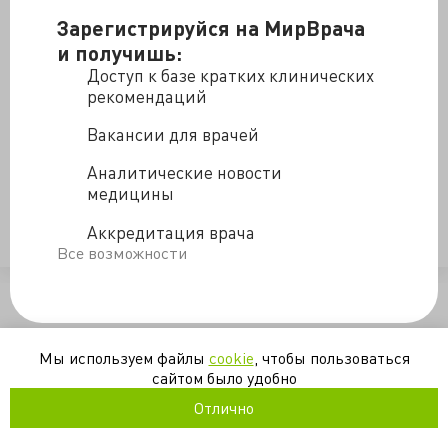
Но почему так важно просить пациентов брать ВСЕ
Зарегистрируйся на МирВрача
диски исследований с собой и зачем нам по 15-20
и получишь:
минут приема тратить на «загрузку» и просмотр этих
Доступ к базе кратких клинических
дисков?
рекомендаций
Вакансии для врачей
Аналитические новости
https://dok-zlo.livejournal.com/3461388.html
медицины
Аккредитация врача
лучевая диагностика
онкология
Все возможности
/blogs/nuzhny_li_originaly_skanov_vizualizatsii_na_priemyo-10-08-
Мы используем файлы
cookie
, чтобы пользоваться
сайтом было удобно
Отлично