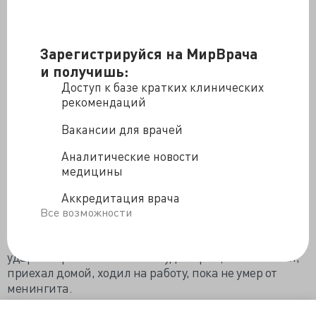
общества судебных медиков"
Зарегистрируйся на МирВрача
и получишь:
Доступ к базе кратких клинических
рекомендаций
Вакансии для врачей
Аналитические новости
У меня был случай, когда к нам поступил труп
медицины
мужчины с повязкой на голове. После снятии повязки
оказалось, что на голове классическая рубленая рана,
Аккредитация врача
да ещё с повреждением твёрдой оболочки головного
Все возможности
мозга. Оказалось, что около недели назад мужчина
был в соседней области на свадьбе, где и получил
удар топором по голове. Никуда обращаться не стал,
приехал домой, ходил на работу, пока не умер от
менингита.
https://mossudmed.livejournal.com/920689.html