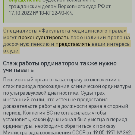
гражданским делам Верховного суда РФ от
17.10.2022 № 18-КГ22-90-К4.
Специалисты «Факультета медицинского права»
могут
проконсультировать
вас о наличии права на
досрочную пенсию и
представлять
ваши интересы
в суде.
Стаж работы ординатором также нужно
учитывать
Пенсионный орган отказал врачу во включении в
стаж периода прохождения клинической ординатуры
по ультразвуковой диагностике. Суды трех
инстанций сочли, что истец не предоставил
доказательств работы в должности врача в спорный
период. Коллегия ВС
не согласилась:
чтобы
установить, какой функционал был у истца в период
ординатуры, необходимо обратиться к приказу
Министра здравоохранения СССР от 19.05.1971 № 362.