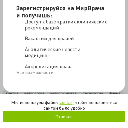
Зарегистрируйся на МирВрача
Источник —
http://postnauka.ru/video/49858
В чем
и получишь:
состоит сложность изучения моторных нейронов?
Доступ к базе кратких клинических
Какие возможности открываются перед
рекомендаций
исследователями, благодаря новым клеточным
Вакансии для врачей
технологиям? Как репрограммирование клеток
влияет на разработку лекарственных средств? На эти
Аналитические новости
и другие вопросы отвечает доктор биологических
медицины
наук Сергей Киселев.
Аккредитация врача
ПостНаука
Все возможности
клетка
неврология
нейробиология
технологии
фарма
Мы используем файлы
cookie
, чтобы пользоваться
сайтом было удобно
/blogs/novye_vozmozhnosti_v_lechenii_neyrodegenerativnykh_zabo
Отлично