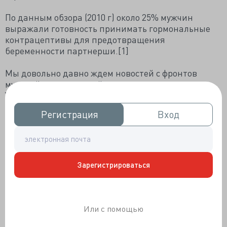
По данным обзора (2010 г) около 25% мужчин
выражали готовность принимать гормональные
контрацептивы для предотвращения
беременности партнерши.[1]
Мы довольно давно ждем новостей с фронтов
мужской гормональной контрацепции.
Утешительных пока нет.
Регистрация
Регистрация
Вход
Вход
Клинические испытания
мужского гормонального
контрацептива начались в апреле 2018
(планируется около 4-х лет). Многоцентровое
исследование идет в США, Великобритании,
Италии, Швеции, Чили и Кении. На сегодняшний
Зарегистрироваться
день это наиболее масштабный проект за всю
историю поиска "мужской таблетки"
Заодно
изучают
нет ли опасности для женщин,
партнеры которых втрирают себе в
Или с помощью
плечи
волшебную смазку
гель