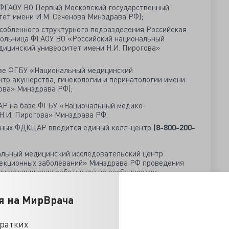
е ФГАОУ ВО Первый Московский государственный
тет имени И.М. Сеченова Минздрава РФ);
особленного структурного подразделения Российская
больница ФГАОУ ВО «Российский национальный
дицинский университет имени Н.И. Пирогова»
азе ФГБУ «Национальный медицинский
нтр акушерства, гинекологии и перинатологии имени
ова» Минздрава РФ);
Р на базе ФГБУ «Национальный медико-
Н.И. Пирогова» Минздрава РФ.
нных ФДКЦАР вводится единый колл-центр
(8-800-200-
льный медицинский исследовательский центр
екционных заболеваний» Минздрава РФ проведения
ля медицинских работников по особенностям
ностике и лечению новой коронавирусной инфекции
я на МирВрача
ны:
кратких