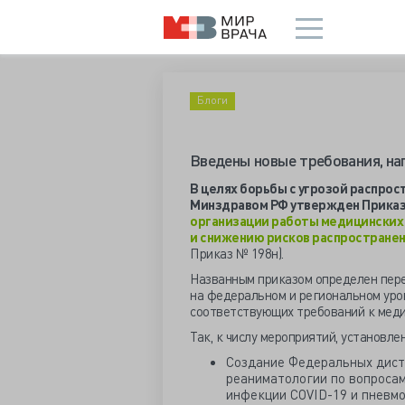
Блоги
Введены новые требования, на
В целях борьбы с угрозой распрос
Минздравом РФ утвержден Приказ о
организации работы медицинских 
и снижению рисков распространен
Приказ № 198н).
Названным приказом определен пер
на федеральном и региональном уров
соответствующих требований к меди
Так, к числу мероприятий, установле
Создание Федеральных дист
реаниматологии по вопросам
инфекции COVID-19 и пневм