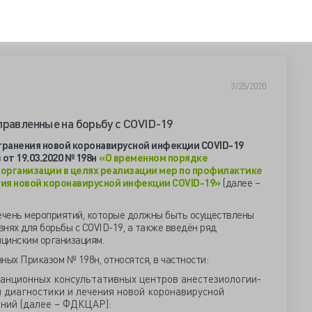
3/25/2020
правленные на борьбу с COVID-19
транения новой коронавирусной инфекции COVID-19
т 19.03.2020 № 198н
«О временном порядке
организации в целях реализации мер по профилактике
ия новой коронавирусной инфекции COVID-19»
(далее –
ечень мероприятий, которые должны быть осуществлены
нях для борьбы с COVID-19, а также введён ряд
цинским организациям.
нных Приказом № 198н, относятся, в частности:
анционных консультативных центров анестезиологии-
 диагностики и лечения новой коронавирусной
оний (далее – ФДКЦАР):