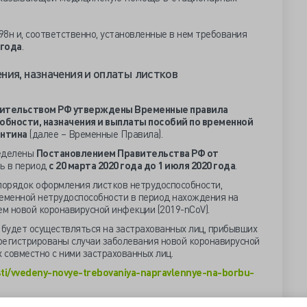
8н и, соответственно, установленные в нем требования
 года
.
ния, назначения и оплаты листков
ительством РФ утверждены Временные правила
бности, назначения и выплаты пособий по временной
антина
(далее – Временные Правила).
еделены
Постановлением Правительства РФ от
ь в период
с 20 марта 2020 года до 1 июля 2020 года
.
орядок оформления листков нетрудоспособности,
ременной нетрудоспособности в период нахождения на
ем новой коронавирусной инфекции (2019-nCoV).
будет осуществляться на застрахованных лиц, прибывших
арегистрированы случаи заболевания новой коронавирусной
совместно с ними застрахованных лиц.
sti/vvedeny-novye-trebovaniya-napravlennye-na-borbu-