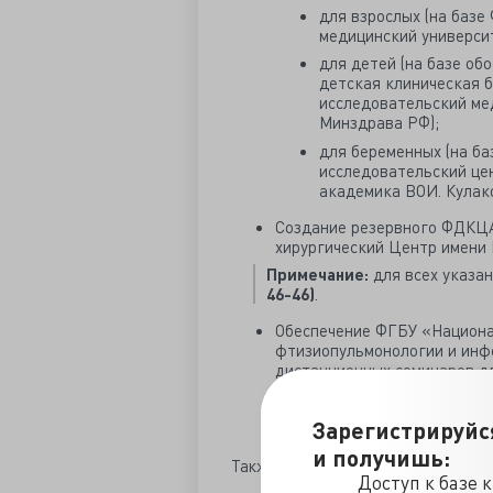
для взрослых (на баз
медицинский универси
для детей (на базе об
детская клиническая 
исследовательский ме
Минздрава РФ);
для беременных (на б
исследовательский це
академика ВОИ. Кулак
Создание резервного ФДКЦА
хирургический Центр имени 
Примечание:
для всех указа
46-46)
.
Обеспечение ФГБУ «Национа
фтизиопульмонологии и инф
дистанционных семинаров д
клинического течения, диаг
COVID-19.
Зарегистрируйс
и получишь:
Также
в Приказе № 198н утвержде
Доступ к базе 