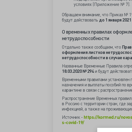
условиях (Приложение № 7).
Обращаем внимание, что Приказ № 19
будут действовать
до 1 января 2021
О временных правилах оформле
нетрудоспособности
Отдельно также сообщаем, что
Прав
оформления листков нетрудоспосо
нетрудоспособности в случае кар
Названные Временные Правила опр
18.03.2020 № 294
и будут действоват
Временными правилами установлен п
назначения и выплаты пособий по в
карантине в связи с распространени
Распространение Временных правил 
в Россию с территории стран, где з
инфекцией, а также на проживающих 
Источник -
https://kormed.ru/novo
s-covid-19/