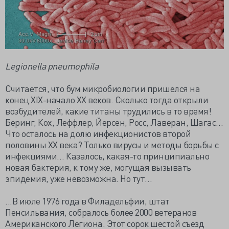
Legionella pneumophila
Считается, что бум микробиологии пришелся на
конец XIX-начало XX веков. Сколько тогда открыли
возбудителей, какие титаны трудились в то время!
Беринг, Кох, Леффлер, Йерсен, Росс, Лаверан, Шагас…
Что осталось на долю инфекционистов второй
половины XX века? Только вирусы и методы борьбы с
инфекциями… Казалось, какая-то принципиально
новая бактерия, к тому же, могущая вызывать
эпидемия, уже невозможна. Но тут…
...В июле 1976 года в Филадельфии, штат
Пенсильвания, собралось более 2000 ветеранов
Американского Легиона. Этот сорок шестой съезд