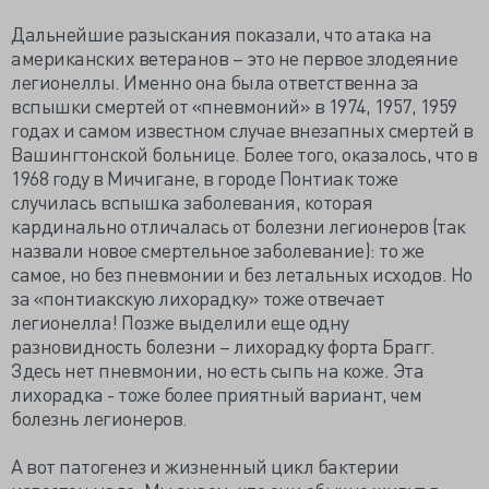
Дальнейшие разыскания показали, что атака на
американских ветеранов – это не первое злодеяние
легионеллы. Именно она была ответственна за
вспышки смертей от «пневмоний» в 1974, 1957, 1959
годах и самом известном случае внезапных смертей в
Вашингтонской больнице. Более того, оказалось, что в
1968 году в Мичигане, в городе Понтиак тоже
случилась вспышка заболевания, которая
кардинально отличалась от болезни легионеров (так
назвали новое смертельное заболевание): то же
самое, но без пневмонии и без летальных исходов. Но
за «понтиакскую лихорадку» тоже отвечает
легионелла! Позже выделили еще одну
разновидность болезни – лихорадку форта Брагг.
Здесь нет пневмонии, но есть сыпь на коже. Эта
лихорадка - тоже более приятный вариант, чем
болезнь легионеров.
А вот патогенез и жизненный цикл бактерии