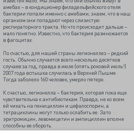
известен мало. Мы знаем, что они обычно живут в
амебах – в кондиционер филадельфийского отеля
бактерии попали именно с амебами, знаем, что в наш
организм они попадают через слизистую
респираторного тракта. Но что происходит дальше –
мало понятно. Известно, что бактерия размножается
в фагоцитах.
По счастью, для нашей страны легионеллез – редкий
гость. Обычно случается всего несколько десятков
случаев за год, правда в июле (опять роковой июль!)
2007 года вспышка случилась в Верхней Пышме.
Тогда заболело 160 человек, умерло пятеро.
К счастью, легионелла – бактерия, которая пока еще
чувствительна к антибиотикам. Правда, не ко всем:
ей чихать на пенициллин и цефалоспорин, а
тетрациклины могут только ослабить ее. Зато
эритромицин, левомицетин и ампициллин вполне
способны ее обороть.