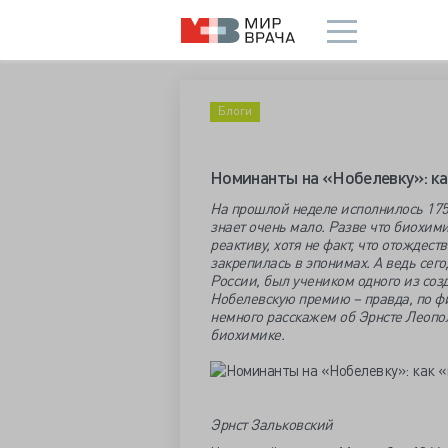
Блоги
Номинанты на «Нобелевку»: ка
На прошлой неделе исполнилось 175
знает очень мало. Разве что биохим
реактиву, хотя не факт, что отождес
закрепилась в эпонимах. А ведь се
России, был учеником одного из со
Нобелевскую премию – правда, по фи
немного расскажем об Эрнсте Леопо
биохимике.
Эрнст Зальковский