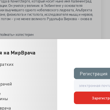
года в Кенигсберге, который носит ныне имя Калининград
ции. Он учился у великих: в Тюбингене у основателя
аки выучившего одного нобелевского лауреата, Альбрехта
юне, физиолога и гистолога, исследователя мышц и нервов,
 потом – у не менее великого Рудольфа Вирхова – снова в
я на МирВрача
тий в физиологии и биохимии – особенно в изучении
кратких
Регистрация
Регистрация
утолиз, самопереваривание клеток – которое сам
врачей
ли Selbstverdauung).
е
Зарегистр
цины
врача