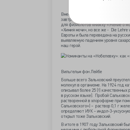
Вместе с врачом-гастроэнтерологом
завтрака Лейбе» для исследования 
для физиологов книжку «Учение о мо
«Химия мочи», но все же - Die Lehre
Европы и была переведена на русски
выявляемую падением уровня сахаров
наш герой.
Вильгельм фон Лейбе
Больше всего Зальковский преуспел
молекул в организме. На 1924 год к
описывал более 25 (!) качественных 
в русском языке). Пробой Сальковс
растворенной в хлороформе при пом
Сальковского») – раствор 0,1 г жел
определяют ИУК – индол-3-уксусную
открыл тоже Зальковский.
В итоге в 1907 году Зальковский б
медицине с любопытной формулировкой: