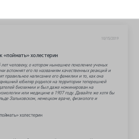
10/15/2019
к «поймать» холестерин
 лет человеку, о котором нынешнее поколение ученых
ики вспомнят его по названиям качественных реакций и
твят правильное написание его фамилии и то, как она
годняшний юбиляр родился на территории теперешней
здателей биохимии и был даже номинирован на
зиологии или медицине в 1907 году. Давайте же хотя бы
льде Зальковском, немецком враче, физиологе и