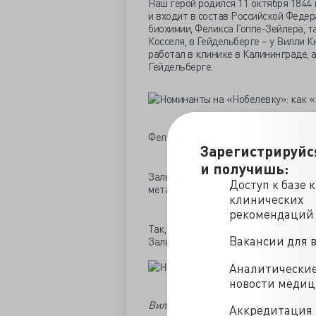
Наш герой родился 11 октября 1844 
и входит в состав Российской Федера
биохимии, Феликса Гоппе-Зейлера, т
Косселя, в Гейдельберге – у Вилли К
работал в клинике в Калининграде, а
Гейдельберге.
Феликс Гоппе-Зейлер
Зарегистрируйс
и получишь:
Зальковский сделал множество откры
Доступ к базе 
метаболизма различных веществ.
клинических
рекомендаций
Так, именно в 1890 году он открыл а
Вакансии для 
Зальковский назвал аутодигестией (и
Аналитически
новости меди
Вилли Кюне
Аккредитация 