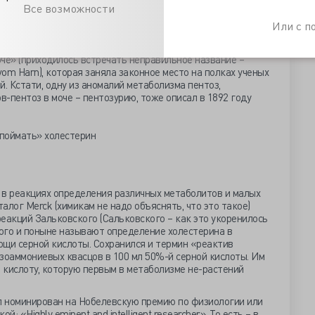
Все возможности
Или с 
 Вильгельмом фон Лейбе (автором знаменитого «пробного
заболеваний желудка) Зальковский выпустил классическую
че» (приходилось встречать неправильное название –
 vom Harn), которая заняла законное место на полках ученых
й. Кстати, одну из аномалий метаболизма пентоз,
-пентоз в моче – пентозурию, тоже описал в 1892 году
 в реакциях определения различных метаболитов и малых
аталог
Merck
(химикам не надо объяснять, что это такое)
реакций Зальковского (Сальковского – как это укоренилось
кого и поныне называют определение холестерина в
ощи серной кислоты. Сохранился и термин «реактив
езоаммониевых квасцов в 100 мл 50
%
-й серной кислоты. Им
 кислоту, которую первым в метаболизме не-растений
ыл номинирован на Нобелевскую премию по физиологии или
 «Highly eminent and intelligent researcher». То есть – в