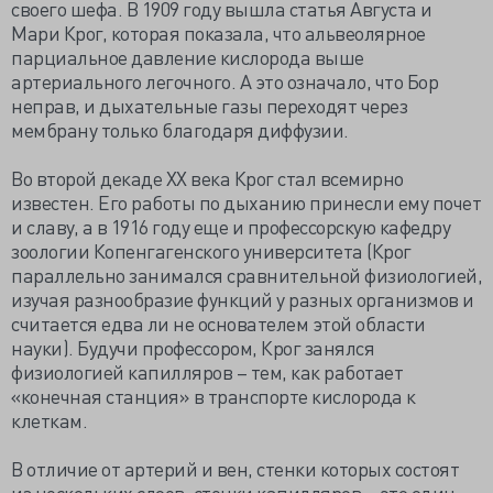
своего шефа. В 1909 году вышла статья Августа и
Мари Крог, которая показала, что альвеолярное
парциальное давление кислорода выше
артериального легочного. А это означало, что Бор
неправ, и дыхательные газы переходят через
мембрану только благодаря диффузии.
Во второй декаде XX века Крог стал всемирно
известен. Его работы по дыханию принесли ему почет
и славу, а в 1916 году еще и профессорскую кафедру
зоологии Копенгагенского университета (Крог
параллельно занимался сравнительной физиологией,
изучая разнообразие функций у разных организмов и
считается едва ли не основателем этой области
науки). Будучи профессором, Крог занялся
физиологией капилляров – тем, как работает
«конечная станция» в транспорте кислорода к
клеткам.
В отличие от артерий и вен, стенки которых состоят
из нескольких слоев, стенки капилляров – это один