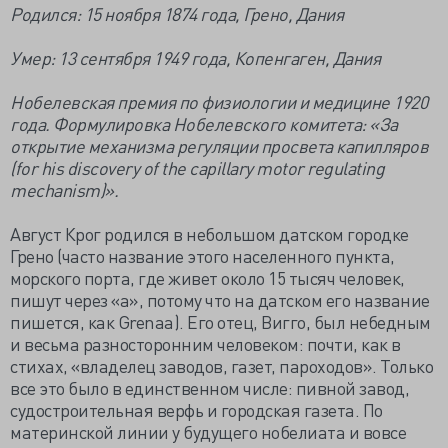
Родился: 15 ноября 1874 года, Грено, Дания
Умер: 13 сентября 1949 года, Копенгаген, Дания
Нобелевская премия по физиологии и медицине 1920
года. Формулировка Нобелевского комитета: «За
открытие механизма регуляции просвета капилляров
(for his discovery of the capillary motor regulating
mechanism)».
Август Крог родился в небольшом датском городке
Грено (часто название этого населенного пункта,
морского порта, где живет около 15 тысяч человек,
пишут через «а», потому что на датском его название
пишется, как Grenaa). Его отец, Вигго, был небедным
и весьма разносторонним человеком: почти, как в
стихах, «владелец заводов, газет, пароходов». Только
все это было в единственном числе: пивной завод,
судостроительная верфь и городская газета. По
материнской линии у будущего нобелиата и вовсе