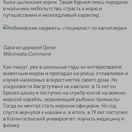
были цыганские корни. Такая бурная смесь породила
в мальчике любопытство, страсть к морю и
путешествиям и непоседливый характер.
Одна из церквей Грено
Wikimedia Commons
Как пишут, уже в школьные годы он интересовался
животным миром и пропадал на улице, отлавливая и
изучая насекомых в окрестностях своего дома. Но
усидчивости Августу явно не хватало: в 14 лет он
бросил школу и поступил на службу юнгой на военно-
морской корабль, охраняющий рыбные промыслы.
Тогда он мечтал стать морским офицером. Но год
спустя вернулся к наукам и, в итоге, в 19 лет поступил
в Копенгагенский университет: изучать медицину и
физику.