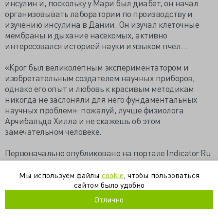
инсулин и, поскольку у Мари был диабет, он начал
организовывать лаборатории по производству и
изучению инсулина в Дании. Он изучал клеточные
мембраны и дыхание насекомых, активно
интересовался историей науки и языком пчел…
«Крог был великолепным экспериментатором и
изобретательным создателем научных приборов,
однако его опыт и любовь к красивым методикам
никогда не заслоняли для него фундаментальных
научных проблем»: пожалуй, лучше физиолога
Арчибальда Хилла и не скажешь об этом
замечательном человеке.
Первоначально опубликовано на портале Indicator.Ru
https://med-history.livejournal.com/159584.html
Мы используем файлы
cookie
, чтобы пользоваться
сайтом было удобно
история
кардиология
нобелевская премия
Отлично