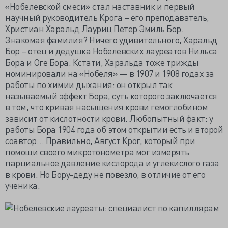
«Нобелевской смеси» стал наставник и первый
научный руководитель Крога – его преподаватель,
Христиан Харальд Лауриц Петер Эмиль Бор.
Знакомая фамилия? Ничего удивительного, Харальд
Бор – отец и дедушка Нобелевских лауреатов Нильса
Бора и Оге Бора. Кстати, Харальда тоже трижды
номинировали на «Нобеля» — в 1907 и 1908 годах за
работы по химии дыхания: он открыл так
называемый эффект Бора, суть которого заключается
в том, что кривая насыщения крови гемоглобином
зависит от кислотности крови. Любопытный факт: у
работы Бора 1904 года об этом открытии есть и второй
соавтор… Правильно, Август Крог, который при
помощи своего микротонометра мог измерять
парциальное давление кислорода и углекислого газа
в крови. Но Бору-деду не повезло, в отличие от его
ученика.