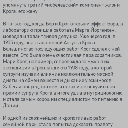
упомянуть третий «нобелевский» компонент жизни
Крога: его жену.
В тот же год, когда Бор и Крог открыли эффект Бора, в
лабораторию пришла работать Марта Йоргенсен,
молодая и талантливая девушка. Уже через год, в
1905 году, она стала женой Августа Крога.
Большинство последующих работ Крог сделал с ней
вместе. Это была очень счастливая пара соратников.
Мари Крог, например, сопровождала мужа в их
экспедиции в Гренландию в 1908 году, в которой
супруги изучали влияние исключительно мясной
диеты на обмен веществ и дыхание у эскимосов.
Забегая вперед, скажем, что так и не получившая
премии супруга Крога в итоге ушла в нутрициологию
и стала самым хорошим специалистом по питанию в
Дании.
И одной из сложнейших и кропотливых работ
семейной пары стала попытка доказать правоту