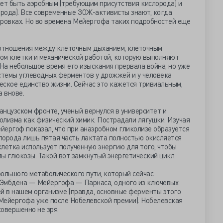
жет быть аэробным (требующим присутствия кислорода) и
рода). Все современные ЗОЖ-активисты знают, когда
ировках. Но во времена Мейергофа таких подробностей еще
отношения между клеточным дыханием, клеточным
ом клетки и механической работой, которую выполняют
На небольшое время его изыскания прервала война, но уже
системы углеводных ферментов у дрожжей и у человека
ческое единство жизни. Сейчас это кажется тривиальным,
а внове.
нцузском фронте, ученый вернулся в университет и
олизма как физический химик. Пострадали лягушки. Изучая
йергоф показал, что при анаэробном гликолизе образуется
слорода лишь пятая часть лактата полностью окисляется
 клетка использует полученную энергию для того, чтобы
ы глюкозы. Такой вот замкнутый энергетический цикл.
ольшого метаболического пути, который сейчас
 Эмбдена — Мейергофа — Парнаса, одного из ключевых
й в нашем организме (правда, основные ферменты этого
Мейергофа уже после Нобелевской премии). Нобелевская
овершенно не зря.