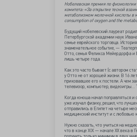
Нобелевская премия по физиологии 
комитета: «За открытие тесной вза
метаболизмом молочной кислоты в мышц
consumption of oxygen and the metaboli
Будущий нобелевский лауреат родил
Петербургской академии наук Ивана
семье еврейского торговца. История
знаменательное событие, — Театерпл
Отто, семья Феликса Мейердорфа и 
лишь четыре года.
Как это часто бывает (с автором ста
у Отто не от хорошей жизни. В 16 ле
приковавшее его к постели. А чем за
телевизор, компьютер, видеоигры… Т
Когда юноша начал поправляться и с
уже изучал физику, решил, что лучш
отправились в Египет на четыре мес
медицинский институт и с любовью к
Нужно сказать, что учиться на меди
что в конце XIX — начале XX века в
получить только минимум в двух уни