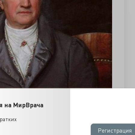
я на МирВрача
кратких
Регистрация
Регистрация