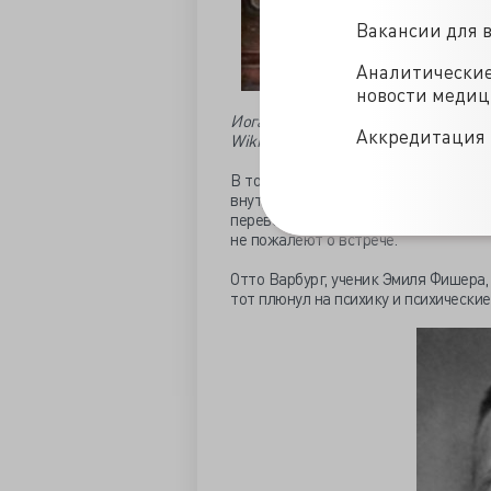
Вакансии для 
Аналитически
новости меди
Иоганн Вольфганг Гете
Аккредитация 
Wikimedia Commons
В том же 1909 году наш герой на тр
внутренних болезней клиники Гейдел
перевернувшего его жизнь. Впоследс
не пожалеют о встрече.
Отто Варбург, ученик Эмиля Фишера,
тот плюнул на психику и психически