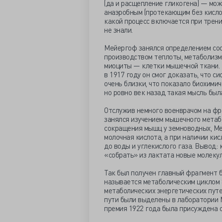
(да и расщепление гликогена) — мо
анаэробным (протекающим без кисло
какой процесс включается при трен
не знали.
Мейергоф занялся определением со
производством теплоты, метаболизм
миоциты — клетки мышечной ткани. 
в 1917 году он смог доказать, что 
очень близки, что показало биохими
но ровно век назад такая мысль был
Отслужив немного военврачом на фра
занялся изучением мышечного метаб
сокращения мышц у земноводных, Ме
молочная кислота, а при наличии ки
до воды и углекислого газа. Вывод:
«собрать» из лактата новые молекул
Так был получен главный фрагмент б
называется метаболическим циклом
метаболических энергетических путе
пути были выделены в лаборатории 
премия 1922 года была присуждена с