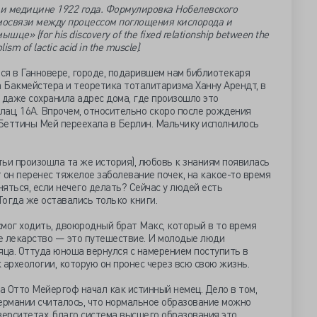
и медицине 1922 года. Формулировка Нобелевского
имосвязи между процессом поглощения кислорода и
е» (for his discovery of the fixed relationship between the
sm of lactic acid in the muscle)
.
ся в Ганновере, городе, подарившем нам библиотекаря
 Бакмейстера и теоретика тоталитаризма Ханну Арендт, в
 даже сохранила адрес дома, где произошло это
ац, 16А. Впрочем, относительно скоро после рождения
Беттины Мей переехала в Берлин. Мальчику исполнилось
тьи произошла та же история), любовь к знаниям появилась
т он перенес тяжелое заболевание почек, на какое-то время
няться, если нечего делать? Сейчас у людей есть
огда же оставались только книги.
мог ходить, двоюродный брат Макс, который в то время
ее лекарство — это путешествие. И молодые люди
яца. Оттуда юноша вернулся с намерением поступить в
 археологии, которую он пронес через всю свою жизнь.
ка Отто Мейергоф начал как истинный немец. Дело в том,
 Германии считалось, что нормальное образование можно
верситетах, благо система высшего образования это