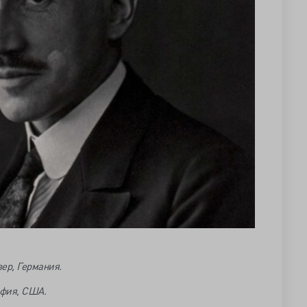
вер, Германия.
ьфия, США.