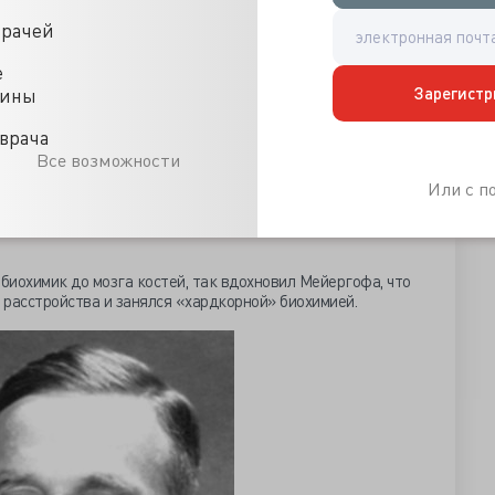
врачей
е
Зарегистр
цины
врача
Все возможности
и года отправился работать ассистентом в отделение
Или с 
ьберга и встретил там человека, полностью
твии они оба станут нобелевскими лауреатами и ни разу
 биохимик до мозга костей, так вдохновил Мейергофа, что
е расстройства и занялся «хардкорной» биохимией.