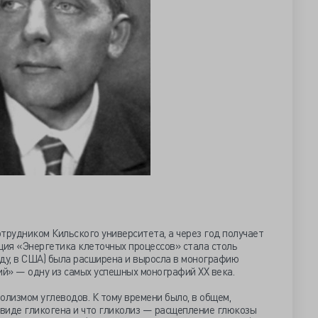
трудником Кильского университета, а через год получает
ция «Энергетика клеточных процессов» стала столь
году, в США) была расширена и выросла в монографию
й» — одну из самых успешных монографий XX века.
лизмом углеводов. К тому времени было, в общем,
 виде гликогена и что гликолиз — расщепление глюкозы