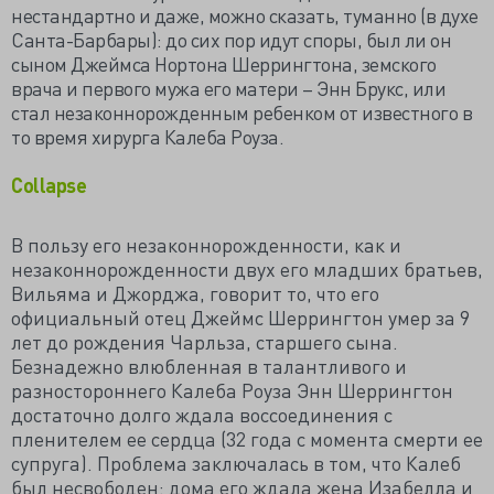
нестандартно и даже, можно сказать, туманно (в духе
Санта-Барбары): до сих пор идут споры, был ли он
сыном Джеймса Нортона Шеррингтона, земского
врача и первого мужа его матери – Энн Брукс, или
стал незаконнорожденным ребенком от известного в
то время хирурга Калеба Роуза.
Collapse
В пользу его незаконнорожденности, как и
незаконнорожденности двух его младших братьев,
Вильяма и Джорджа, говорит то, что его
официальный отец Джеймс Шеррингтон умер за 9
лет до рождения Чарльза, старшего сына.
Безнадежно влюбленная в талантливого и
разностороннего Калеба Роуза Энн Шеррингтон
достаточно долго ждала воссоединения с
пленителем ее сердца (32 года с момента смерти ее
супруга). Проблема заключалась в том, что Калеб
был несвободен: дома его ждала жена Изабелла и