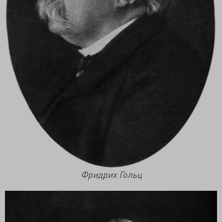
Фридрих Гольц