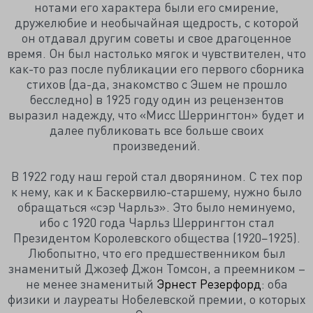
нотами его характера были его смирение,
дружелюбие и необычайная щедрость, с которой
он отдавал другим советы и свое драгоценное
время. Он был настолько мягок и чувствителен, что
как-то раз после публикации его первого сборника
стихов (да-да, знакомство с Эшем не прошло
бесследно) в 1925 году один из рецензентов
выразил надежду, что «Мисс Шеррингтон» будет и
далее публиковать все больше своих
произведений.
В 1922 году наш герой стал дворянином. С тех пор
к нему, как и к Баскервилю-старшему, нужно было
обращаться «сэр Чарльз». Это было неминуемо,
ибо с 1920 года Чарльз Шеррингтон стал
Президентом Королевского общества (1920−1925).
Любопытно, что его предшественником был
знаменитый Джозеф Джон Томсон, а преемником –
не менее знаменитый
Эрнест Резерфорд
: оба
физики и лауреаты Нобелевской премии, о которых