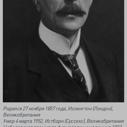
Родился 27 ноября 1857 года, Излингтон (Лондон),
Великобритания
Умер 4 марта 1952, Истборн (Суссекс), Великобритания
Нобелевская премия по физиологии и медицине 1932