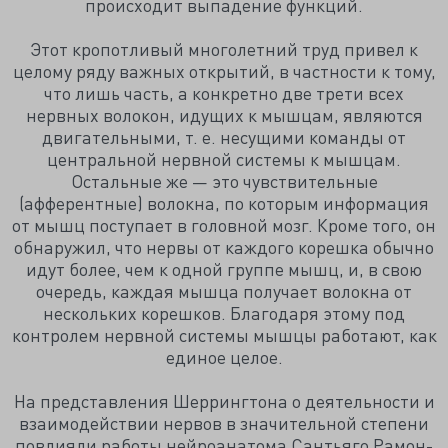
происходит выпадение функций.
Этот кропотливый многолетний труд привел к
целому ряду важных открытий, в частности к тому,
что лишь часть, а конкретно две трети всех
нервных волокон, идущих к мышцам, являются
двигательными, т. е. несущими команды от
центральной нервной системы к мышцам.
Остальные же — это чувствительные
(афферентные) волокна, по которым информация
от мышц поступает в головной мозг. Кроме того, он
обнаружил, что нервы от каждого корешка обычно
идут более, чем к одной группе мышц, и, в свою
очередь, каждая мышца получает волокна от
нескольких корешков. Благодаря этому под
контролем нервной системы мышцы работают, как
единое целое.
На представления Шеррингтона о деятельности и
взаимодействии нервов в значительной степени
повлияли работы нейроанатома Сантьяго Рамон-