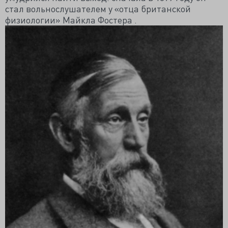
стал вольнослушателем у «отца британской
физиологии» Майкла Фостера .