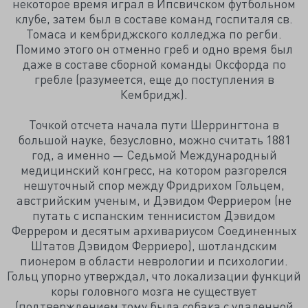
некоторое время играл в Ипсвичском футбольном
клубе, затем был в составе команд госпиталя св.
Томаса и кембриджского колледжа по регби.
Помимо этого он отменно греб и одно время был
даже в составе сборной команды Оксфорда по
гребле (разумеется, еще до поступления в
Кембридж).
Точкой отсчета начала пути Шеррингтона в
большой науке, безусловно, можно считать 1881
год, а именно — Седьмой Международный
медицинский конгресс, на котором разгорелся
нешуточный спор между Фридрихом Гольцем,
австрийским ученым, и Дэвидом Ферриером (не
путать с испанским теннисистом Дэвидом
Феррером и десятым архивариусом Соединенных
Штатов Дэвидом Ферриеро), шотландским
пионером в области неврологии и психологии.
Гольц упорно утверждал, что локализации функций
коры головного мозга не существует
(подтверждением тому была собака с удаленной