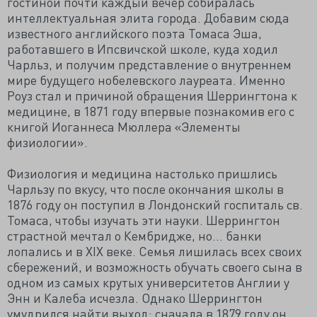
гостиной почти каждый вечер собиралась
интеллектуальная элита города. Добавим сюда
известного английского поэта Томаса Эша,
работавшего в Ипсвичской школе, куда ходил
Чарльз, и получим представление о внутреннем
мире будущего нобелевского лауреата. Именно
Роуз стал и причиной обращения Шеррингтона к
медицине, в 1871 году впервые познакомив его с
книгой Иоганнеса Мюллера «Элементы
физиологии».
Физиология и медицина настолько пришлись
Чарльзу по вкусу, что после окончания школы в
1876 году он поступил в Лондонский госпиталь св.
Томаса, чтобы изучать эти науки. Шеррингтон
страстной мечтал о Кембридже, но... банки
лопались и в XIX веке. Семья лишилась всех своих
сбережений, и возможность обучать своего сына в
одном из самых крутых университетов Англии у
Энн и Калеба исчезла. Однако Шеррингтон
умудрился найти выход: сначала в 1879 году он