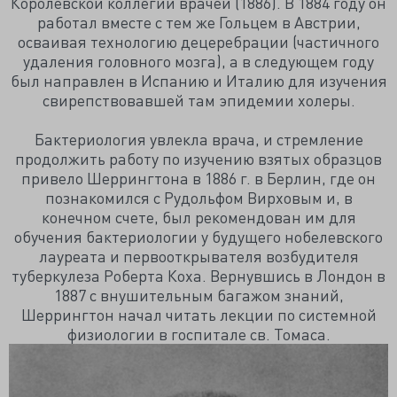
Королевской коллегии врачей (1886). В 1884 году он
работал вместе с тем же Гольцем в Австрии,
осваивая технологию децеребрации (частичного
удаления головного мозга), а в следующем году
был направлен в Испанию и Италию для изучения
свирепствовавшей там эпидемии холеры.
Бактериология увлекла врача, и стремление
продолжить работу по изучению взятых образцов
привело Шеррингтона в 1886 г. в Берлин, где он
познакомился с Рудольфом Вирховым и, в
конечном счете, был рекомендован им для
обучения бактериологии у будущего нобелевского
лауреата и первооткрывателя возбудителя
туберкулеза Роберта Коха. Вернувшись в Лондон в
1887 с внушительным багажом знаний,
Шеррингтон начал читать лекции по системной
физиологии в госпитале св. Томаса.