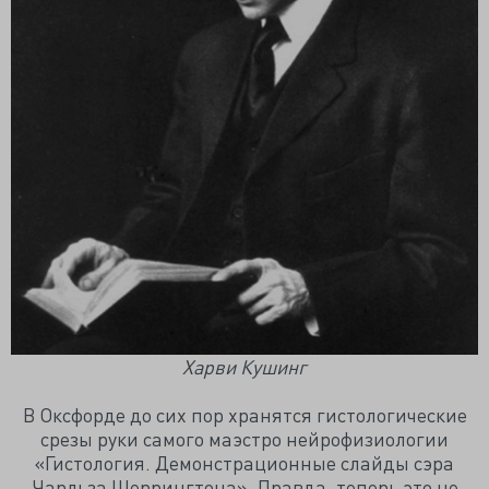
Харви Кушинг
В Оксфорде до сих пор хранятся гистологические
срезы руки самого маэстро нейрофизиологии
«Гистология. Демонстрационные слайды сэра
Чарльза Шеррингтона». Правда, теперь это не