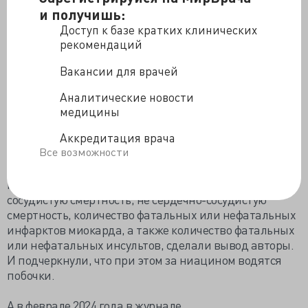
как и спонсированные, но было бы неплохо
и получишь:
проанализировать качество всех работ, выбрать
Доступ к базе кратких клинических
наиболее приличные и проанализировать уже их
рекомендаций
отдельно.
Вакансии для врачей
В 2017 году так и поступили. В кохрейновский обзор
(
https://www.cochranelibrary.com/cdsr/doi/10.1002/1
Аналитические новости
465..
) смогли включить только 23 РКИ с общим числом
медицины
участников 39195 человек 33-71 года. Оценивалась
Аккредитация врача
первичная и вторичная профилактика сердечно-
Все возможности
сосудистых заболеваний. Доказательства среднего и
выского качества позволяют предположить, что
ниацин не снижает общую смертность, сердечно-
сосудистую смертность, не сердечно-сосудистую
смертность, количество фатальных или нефатальных
инфарктов миокарда, а также количество фатальных
или нефатальных инсультов, сделали вывод авторы.
И подчеркнули, что при этом за ниацином водятся
побочки.
А в феврале 2024 года в журнале