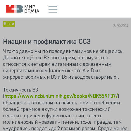
Блоги
3/20/2024
Ниацин и профилактика ССЗ
Что-то давно мы по поводу витаминов не общались.
Давайте ещё про В3 поговорим, потому что он
относится к четырем витаминам с доказанным
гипервитаминозом (напомню: это А и D из
жирорастворимых и B3 и В6 из водорастворимых).
Токсичность B3
(
https://www.ncbi.nlm.nih.gov/books/NBK559137/
)
обращена в основном на печень, при потреблении
более 2 граммов в сутки возможен токсический
гепатит, причём и фульминантный, то есть
молниеносный «развал» печени, тоже, правда, там
умудрялись поедать до 9 граммов разом. Среди менее