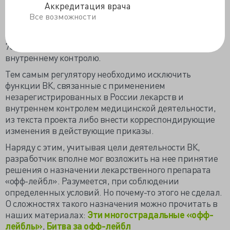
Аккредитация врача
безопасности медицинской деятельности по
Все возможности
решению руководителя медицинской организации.
Однако приказ Минздрава России от 31.07.2020 №
785н закрепил эту функцию за комиссией по
внутреннему контролю.
Тем самым регулятору необходимо исключить
функции ВК, связанные с применением
незарегистрированных в России лекарств и
внутреннем контролем медицинской деятельности,
из текста проекта либо внести корреспондирующие
изменения в действующие приказы.
Наряду с этим, учитывая цели деятельности ВК,
разработчик вполне мог возложить на нее принятие
решения о назначении лекарственного препарата
«офф-лейбл». Разумеется, при соблюдении
определенных условий. Но почему-то этого не сделал.
О сложностях такого назначения можно прочитать в
наших материалах:
Эти многострадальные «офф-
лейблы»
,
Битва за офф-лейбл