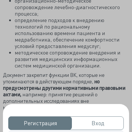
организационно-методическое
сопровождение лечебно-диагностического
процесса;
определение подходов к внедрению
технологий по рациональному
использованию времени пациента ‎и
медработника, обеспечение комфортности
условий предоставления медуслуг;
методическое сопровождение внедрения и
развития медицинских информационных
систем медицинской организации.
Документ закрепит функции ВК, которые не
упоминаются в действующем порядке,
но
предусмотрены другими нормативными правовыми
актами,
например: принятие решений о
дополнительных исследованиях вне
медорганизации, о назначении по программе
госгарантий лекарств, не включенных в перечни
ЖНВЛП, о применении БКМП.
Регистрация
Регистрация
Вход
Вход
На комиссию возложат организационно-