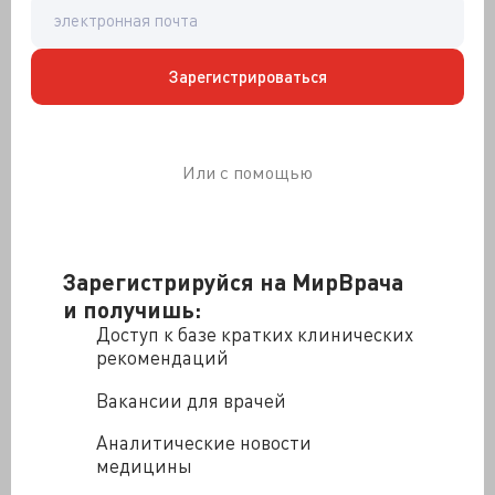
методические и другие функции, некоторые из
которых вызывают вопросы.
ВК должна будет назначать незарегистрированные в
Зарегистрироваться
РФ лекарственные препараты с учетом критериев их
назначения, в т.ч. при отсутствии
зарегистрированных в РФ аналогов, эффекта от
проводимой терапии, альтернативных
Или с помощью
немедикаментозных методов лечения.
Однако такая функция не закреплена за комиссией
действующими нормативными правовыми актами.
Зарегистрируйся на МирВрача
Более того, в соответствии с приказом
Минздравсоцразвития России от 09.08.2005 № 494 при
и получишь:
необходимости индивидуального применения по
Доступ к базе кратких клинических
жизненным показаниям лекарственного средства, не
рекомендаций
зарегистрированного в РФ, решение о его
Вакансии для врачей
назначении принимается консилиумом федеральной
специализированной медорганизации.
Аналитические новости
Еще на ВК предлагают возложить организацию и
медицины
проведение внутреннего контроля качества и