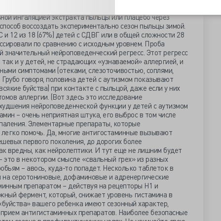
В своем втором исследовании он провел двойное слепое
ьной ингаляцией экстракта пыльцы или плацебо через
 способ воссоздать экспериментально сезон пыльцы зимой.
 и 12 из 18 (67%) детей с СДВГ или в общей сложности 28
ессировали по сравнению с исходным уровнем. Проба
й значительный нейроповеденческий регресс. Этот регресс
 так и у детей, не страдающих «узнаваемой» аллергией, и
ыми симптомами (отеками, слезоточивостью, соплями,
. Грубо говоря, половина детей с аутизмом показывают
 всякие буйства) при контакте с пыльцой, даже если у них
омов аллергии. (Вот здесь это исследование
худшения нейроповеденческой функции у детей с аутизмом
тамин – очень неприятная штука, его выброс в том числе
спаления. Элементарные препараты, которые
 легко помочь. Да, многие антигостаминные вызывают
дешевых первого поколения, до дорогих более
так вредны, как нейролептики. И тут еще не лишним будет
 - это в некотором смысле «свальный грех» из разных
обьям – авось, куда-то попадет. Несколько таблеток в
 на серотониновые, дофаминовые и адренергические
минным препаратом – действуя на рецепторы H1 и
жный фермент, который, снижает уровень гистамина в
и «буйства» вашего ребенка имеют сезонный характер,
ь прием антигистаминных препаратов. Наиболее безопасные