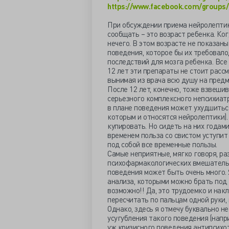
https://www.facebook.com/groups/
При обсуждении приема нейролептико
сообщать – это возраст ребенка. Ко
нечего. В этом возрасте не показаны
поведения, которое бы их требовало,
последствий для мозга ребенка. Вс
12 лет эти препараты не стоит рассм
вынимая из врача всю душу на предм
После 12 лет, конечно, тоже взвешив
серьезного комплексного непсихиатр
в плане поведения может ухудшиться
которым и относятся нейролептики). 
купировать. Но сидеть на них годами
временем польза со свистом уступит
под собой все временные пользы.
Самые неприятные, мягко говоря, р
психофармакологических вмешательст
поведения может быть очень много. 
анализа, которыми можно брать под 
возможно!! Да, это трудоемко и нак
пересчитать по пальцам одной руки, 
Однако, здесь я отмечу буквально не
усугубления такого поведения (напр
уж кризисного поведения антипсихот