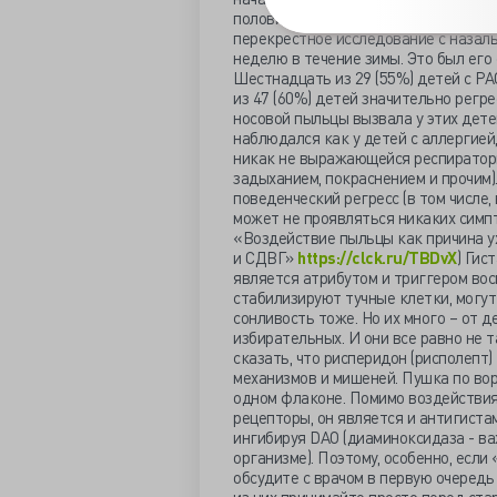
половины испытуемых это было так. 
перекрестное исследование с назал
неделю в течение зимы. Это был его
Шестнадцать из 29 (55%) детей с РАС
из 47 (60%) детей значительно регр
носовой пыльцы вызвала у этих дете
наблюдался как у детей с аллергией,
никак не выражающейся респираторн
задыханием, покраснением и прочим)
поведенческий регресс (в том числе,
может не проявляться никаких симпт
«Воздействие пыльцы как причина у
и СДВГ»
https://clck.ru/TBDvX
) Гис
является атрибутом и триггером во
стабилизируют тучные клетки, могут
сонливость тоже. Но их много – от 
избирательных. И они все равно не 
сказать, что рисперидон (рисполепт)
механизмов и мишеней. Пушка по вор
одном флаконе. Помимо воздействия
рецепторы, он является и антигиста
ингибируя DAO (диаминоксидаза - ва
организме). Поэтому, особенно, есл
обсудите с врачом в первую очеред