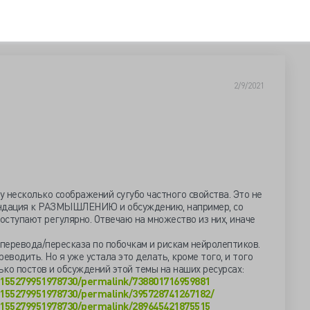
2/9/2021
 несколько соображений сугубо частного свойства. Это не
ендация к РАЗМЫШЛЕНИЮ и обсуждению, например, со
поступают регулярно. Отвечаю на множество из них, иначе
 перевода/пересказа по побочкам и рискам нейролептиков.
еводить. Но я уже устала это делать, кроме того, и того
ько постов и обсуждений этой темы на наших ресурсах:
155279951978730/permalink/738801716959881
155279951978730/permalink/395728741267182/
155279951978730/permalink/289645421875515