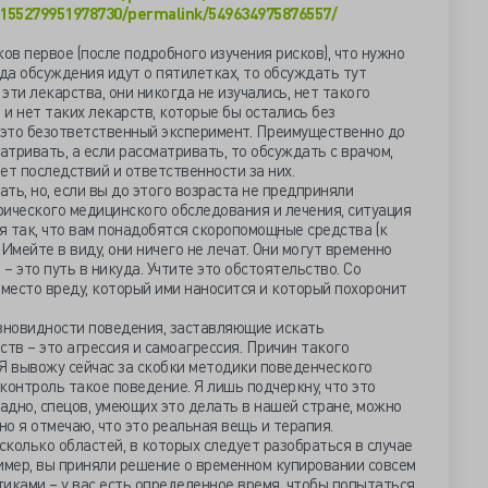
155279951978730/permalink/549634975876557/
в первое (после подробного изучения рисков), что нужно
гда обсуждения идут о пятилетках, то обсуждать тут
 эти лекарства, они никогда не изучались, нет такого
 и нет таких лекарств, которые бы остались без
е это безответственный эксперимент. Преимущественно до
атривать, а если рассматривать, то обсуждать с врачом,
ет последствий и ответственности за них.
ать, но, если вы до этого возраста не предприняли
ического медицинского обследования и лечения, ситуация
 так, что вам понадобятся скоропомощные средства (к
Имейте в виду, они ничего не лечат. Они могут временно
 – это путь в никуда. Учтите это обстоятельство. Со
 место вреду, который ими наносится и который похоронит
азновидности поведения, заставляющие искать
в – это агрессия и самоагрессия. Причин такого
Я вывожу сейчас за скобки методики поведенческого
контроль такое поведение. Я лишь подчеркну, что это
ладно, спецов, умеющих это делать в нашей стране, можно
но я отмечаю, что это реальная вещь и терапия.
сколько областей, в которых следует разобраться в случае
имер, вы приняли решение о временном купировании совсем
иками – у вас есть определенное время, чтобы попытаться