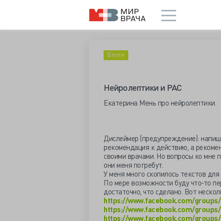
Блоги
Нейролептики и РАС
Екатерина Мень про нейролептики.
Дислеймер (предупреждение): напишу
рекомендация к действию, а реком
своими врачами. Но вопросы ко мне 
они меня погребут.
У меня много скопилось текстов для
По мере возможности буду что-то пер
достаточно, что сделано. Вот нескол
https://www.facebook.com/groups/
https://www.facebook.com/groups/
https://www.facebook.com/groups/