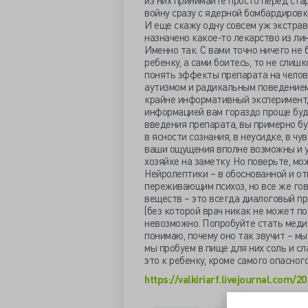
из них принимайте просто перед ста
войну сразу с ядерной бомбардировк
И еще скажу одну совсем уж экстрав
назначено какое-то лекарство из ли
Именно так. С вами точно ничего не 
ребенку, а сами боитесь, то не сли
понять эффекты препарата на челове
аутизмом и радикальным поведением п
крайне информативный эксперимент, 
информацией вам гораздо проще буде
введения препарата, вы примерно бу
в ясности сознания, в неусидке, в ч
ваши ощущения вполне возможны и у н
хозяйке на заметку. Но поверьте, мо
Нейролептики – в обоснованной и о
переживающим психоз, но все же гов
веществ – это всегда диалоговый пр
(без которой врач никак не может п
невозможно. Попробуйте стать медиа
понимаю, почему оно так звучит – м
мы пробуем в пище для них соль и с
это к ребенку, кроме самого опасног
https://valkiriarf.livejournal.com/2