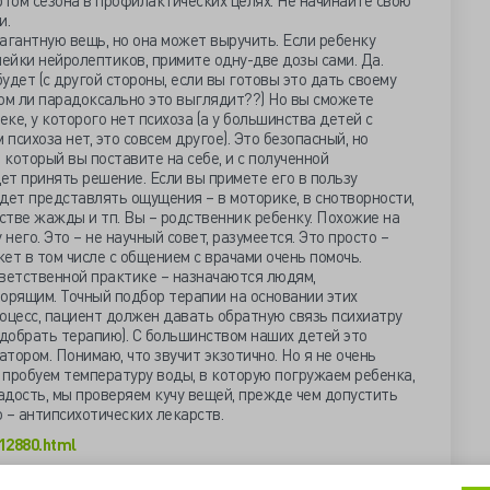
ртом сезона в профилактических целях. Не начинайте свою
и.
агантную вещь, но она может выручить. Если ребенку
нейки нейролептиков, примите одну-две дозы сами. Да.
будет (с другой стороны, если вы готовы это дать своему
шком ли парадоксально это выглядит??) Но вы сможете
ке, у которого нет психоза (а у большинства детей с
сихоза нет, это совсем другое). Это безопасный, но
который вы поставите на себе, и с полученной
т принять решение. Если вы примете его в пользу
дет представлять ощущения – в моторике, в снотворности,
увстве жажды и тп. Вы – родственник ребенку. Похожие на
его. Это – не научный совет, разумеется. Это просто –
жет в том числе с общением с врачами очень помочь.
тветственной практике – назначаются людям,
орящим. Точный подбор терапии на основании этих
оцесс, пациент должен давать обратную связь психиатру
одобрать терапию). С большинством наших детей это
тором. Понимаю, что звучит экзотично. Но я не очень
ы пробуем температуру воды, в которую погружаем ребенка,
ладость, мы проверяем кучу вещей, прежде чем допустить
о – антипсихотических лекарств.
012880.html