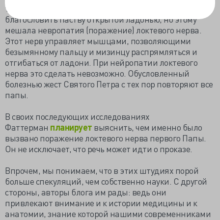
том, что первый Папа, наоборот, пытался
благословить паству открытой ладонью, но этому
мешала невропатия (поражение) локтевого нерва.
Этот нерв управляет мышцами, позволяющими
безымянному пальцу и мизинцу распрямляться и
отгибаться от ладони. При нейропатии локтевого
нерва это сделать невозможно. Обусловленный
болезнью жест Святого Петра с тех пор повторяют все
папы.
В своих последующих исследованиях
Фаттерман
планирует
выяснить, чем именно было
вызвано поражение локтевого нерва первого Папы.
Он не исключает, что речь может идти о проказе.
Впрочем, мы понимаем, что в этих штудиях порой
больше спекуляций, чем собственно науки. С другой
стороны, авторы блога им рады: ведь они
привлекают внимание и к истории медицины и к
анатомии, знание которой нашими современниками