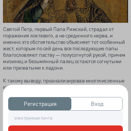
Святой Петр, первый Папа Римский, страдал от
поражения локтевого, а не срединного нерва, и
именно это обстоятельство объясняет тот особенный
жест, которым по сей день все последующие папы
благословляют паству — полусогнутой рукой, причем
мизинец и безымянный палец остаются согнутыми
или прижатыми к ладони.
К такому выводу, проанализировав многочисленные
культурные, исторические и религиозные источники,
а также произведения искусства, пришел профессор
анатомии Нью-Йоркского колледжа остеопатической
Регистрация
Регистрация
Вход
Вход
медицины Беннет Фаттерман (Bennett Futterman), в
прошлом практикующий хирург-ортопед. Результаты
его исследования опубликованы в журнале Clinical
Anatomy.