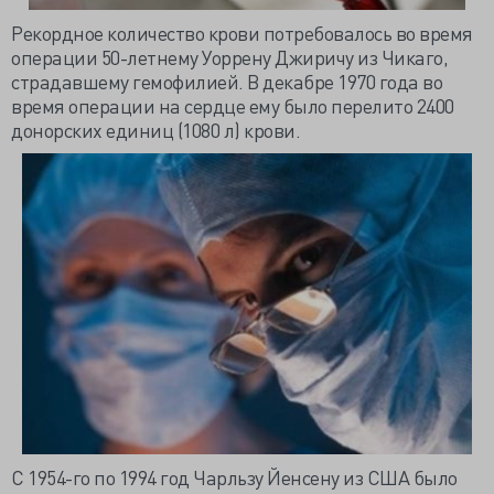
Рекордное количество крови потребовалось во время
операции 50-летнему Уоррену
Джиричу
из Чикаго,
страдавшему гемофилией. В декабре 1970 года во
время операции на сердце ему было перелито 2400
донорских единиц (1080 л) крови.
С 1954-го по 1994 год Чарльзу
Йенсену
из США было