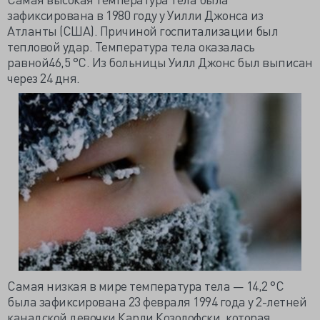
зафиксирована в 1980 году у
Уилли
Джонса из
Атланты (США). Причиной госпитализации был
тепловой удар. Температура тела оказалась
равной46,5 °C. Из больницы
Уилл
Джонс был выписан
через 24 дня.
Самая низкая в мире температура тела — 14,2 °C
была зафиксирована 23 февраля 1994 года у 2-летней
канадской девочки
Карли
Козолофски
, которая