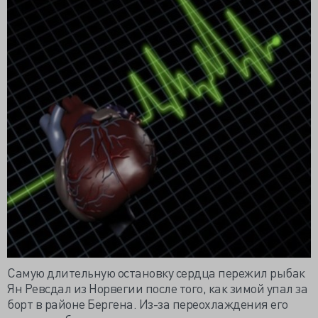
Самую длительную остановку сердца пережил рыбак
Ян
Ревсдал
из Норвегии после того, как зимой упал за
борт в районе Бергена. Из-за переохлаждения его