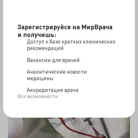
Зарегистрируйся на МирВрача
и получишь:
Доступ к базе кратких клинических
Больше всего уколов было сделано
Сэмюэлю
рекомендаций
Дэвидсону
из Великобритании — 78 900 инъекций
инсулина.
Вакансии для врачей
Аналитические новости
медицины
Аккредитация врача
Все возможности