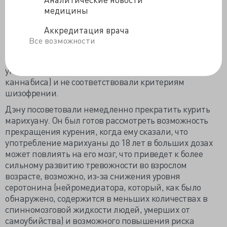
прогрессирующее органическое расстройство ЦНС
медицины
(например, склерозирующий панэнцефалит ),
Аккредитация врача
метаболические и хромосомные нарушения.
Все возможности
Симптомы паранойи и подозрительности у Дэна
присутствовали только во время активного
употребления психоактивных веществ (т. е.
каннабиса) и не соответствовали критериям
шизофрении.
Дэну посоветовали немедленно прекратить курить
марихуану. Он был готов рассмотреть возможность
прекращения курения, когда ему сказали, что
употребление марихуаны до 18 лет в больших дозах
может повлиять на его мозг, что приведет к более
сильному развитию тревожности во взрослом
возрасте, возможно, из-за снижения уровня
серотонина (нейромедиатора, который, как было
обнаружено, содержится в меньших количествах в
спинномозговой жидкости людей, умерших от
самоубийства) и возможного повышения риска