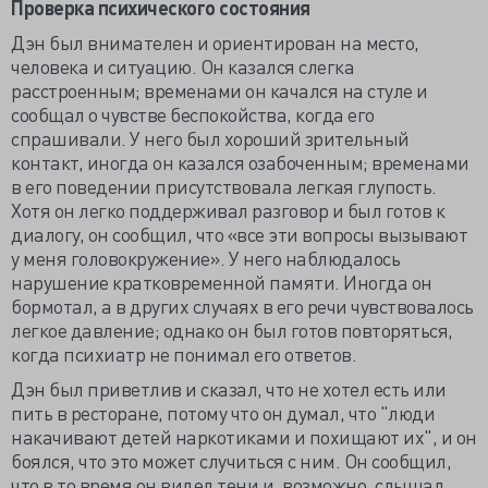
Проверка психического состояния
Дэн был внимателен и ориентирован на место,
человека и ситуацию. Он казался слегка
расстроенным; временами он качался на стуле и
сообщал о чувстве беспокойства, когда его
спрашивали. У него был хороший зрительный
контакт, иногда он казался озабоченным; временами
в его поведении присутствовала легкая глупость.
Хотя он легко поддерживал разговор и был готов к
диалогу, он сообщил, что «все эти вопросы вызывают
у меня головокружение». У него наблюдалось
нарушение кратковременной памяти. Иногда он
бормотал, а в других случаях в его речи чувствовалось
легкое давление; однако он был готов повторяться,
когда психиатр не понимал его ответов.
Дэн был приветлив и сказал, что не хотел есть или
пить в ресторане, потому что он думал, что "люди
накачивают детей наркотиками и похищают их", и он
боялся, что это может случиться с ним. Он сообщил,
что в то время он видел тени и, возможно, слышал,