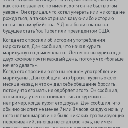
как кто-то звал его по имени, хотя он не был в этом
уверен. Он отрицал, что хотел умереть или никогда не
рождаться, а также отрицал какую-либо историю
попыток самоубийства. У Дэна были планы на
будущее стать YouTuber или президентом США.
Когда его спросили об истории употребления
наркотиков, Дэн сообщил, что начал курить
марихуану в седьмом классе. Летом он выкуривал до
двух косяков почти каждый день, потому что «больше
нечего делать».
Когда его спросили о его нынешнем употреблении
марихуаны, Дэн сообщил, что бросил курить около
месяца назад и что он дал себе обещание бросить,
потому что его мать не одобряет этого. Он сообщил,
что иногда у него возникает тяга к курению —
например, когда курят его друзья. Дэн сообщил, что
обычно он спит не менее 7 или 8 часов каждую ночь; у
него нет кошмаров и не было никаких травмирующих
переживаний, иногда не спал всю ночь, не имея
возможности заснуть; однако в последнее время это