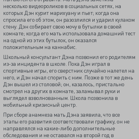
несколько видеороликов в социальных сетях, на
которых Дэн курит марихуану и пьет; когда она
спросила его об этом, он разозлился и ударил кулаком
стену. Дэн собирает свою мочу в бутылки в своей
комнате; когда его мать использовала домашний тест
на одной из этих бутылок, он оказался
положительным на каннабис.
Школьный консультант Дэна позвонил его родителям
из-за инцидента в школе. Пока Дэн играл в
спортивные игры, его сверстник случайно налетел на
него, и Дэн начал спорить с ним. Позже в тот же день
Дэн вышел из столовой; он, казалось, пристально
смотрел на других в комнате, заламывал руки и
выглядел взволнованным. Школа позвонила в
мобильный кризисный центр.
При сборе анамнеза мать Дэна заявила, что все
этапы его развития соответствовали графику, он не
направлялся на какие-либо дополнительные
обследования и не оставался на второй год в