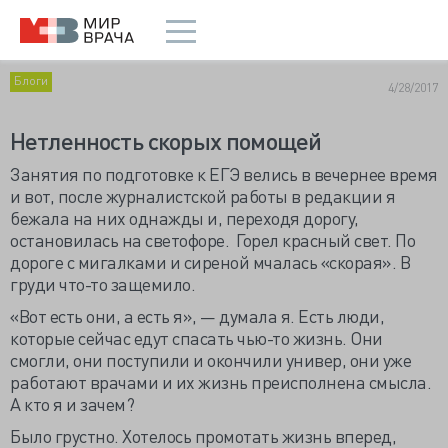
Блоги
4/28/2017
Нетленность скорых помощей
Занятия по подготовке к ЕГЭ велись в вечернее время
и вот, после журналистской работы в редакции я
бежала на них однажды и, переходя дорогу,
остановилась на светофоре. Горел красный свет. По
дороге с мигалками и сиреной мчалась «скорая». В
груди что-то защемило.
«Вот есть они, а есть я», — думала я. Есть люди,
которые сейчас едут спасать чью-то жизнь. Они
смогли, они поступили и окончили универ, они уже
работают врачами и их жизнь преисполнена смысла.
А кто я и зачем?
Было грустно. Хотелось промотать жизнь вперед,