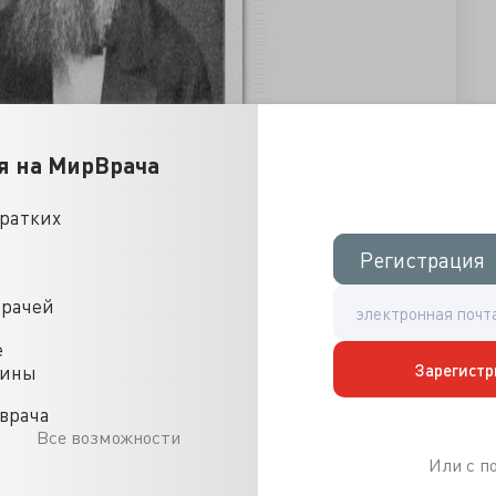
я на МирВрача
кратких
Регистрация
Регистрация
врачей
е
Зарегистр
цины
врача
Все возможности
Или с 