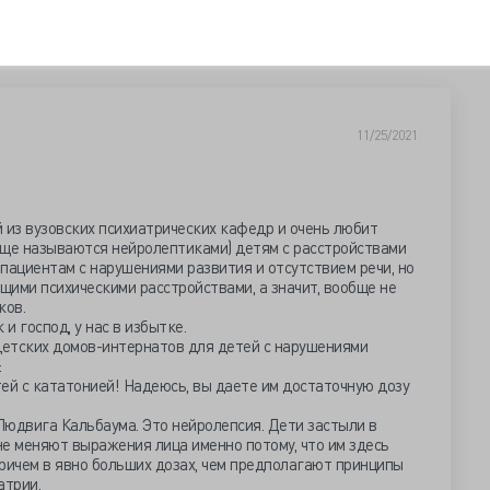
11/25/2021
 из вузовских психиатрических кафедр и очень любит
еще называются нейролептиками) детям с расстройствами
 пациентам с нарушениями развития и отсутствием речи, но
ими психическими расстройствами, а значит, вообще не
ков.
 и господ, у нас в избытке.
детских домов-интернатов для детей с нарушениями
:
тей с кататонией! Надеюсь, вы даете им достаточную дозу
 Людвига Кальбаума. Это нейролепсия. Дети застыли в
 не меняют выражения лица именно потому, что им здесь
ричем в явно больших дозах, чем предполагают принципы
атрии.