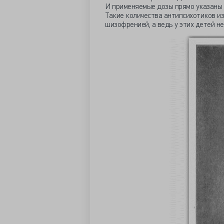
И применяемые дозы прямо указаны 
Такие количества антипсихотиков и
шизофренией, а ведь у этих детей н