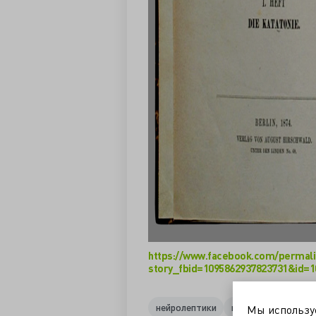
https://www.facebook.com/permali
story_fbid=1095862937823731&id=1
нейролептики
психиатрия
рас
Мы использ