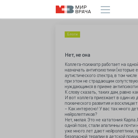
Блоги
Нет, не она
Коллега-психиатр работает на одной
назначать антипсихотики (которые 
аутистического спектра, в том числе
при этом не страдающим сопутствующ
нуждающимся в приеме антипсихоти
К слову сказать, таких дам, равно как
И вот коллега приезжает в один из 
психического развития и восклицает
– Как интересно! У вас так много де
нейролептиков?
Нет, милая. Это не кататония Карла
одной позе, стали апатичны и почти
уже много лет дают нейролептики, п
безопасной терапии в детской психи