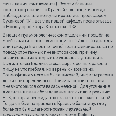
связывания комплемента). Все эти больные
концентрировались в Краевой больнице, и всегда
наблюдались или консультировались профессором
Сухановой Г.И., возглавившей кафедру после отъезда
в Москву профессора Кравченко Л.Ф.
В нашем пульмонологическом отделении прошёл на
моей памяти только один пациент, 27 лет. Он дважды
или трижды (не помню точно) госпитализировался по
поводу спонтанных пневмотораксов, причину
возникновения которых не удавалось установить.
Был жителем Владивостока, сырых речных раков в
пищу не употреблял, но варёных - возможно.
Эозинофилия у него не была высокой, инфильтратов в
лёгких не определялось. Причина возникновения
пневмотораксов оставалась неясной. Для уточнения
диагноза в план обследования включили и реакцию
РСК, которая неожиданно оказалась положительной.
Тогда он был направлен в Краевую больницу, где у
больного был диагностирован
ларвальный
парагонимоз с подострым течением.
Кафедра