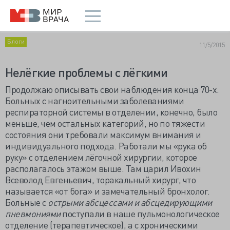
Блоги
11/5/2015
Нелёгкие проблемы с лёгкими
Продолжаю описывать свои наблюдения конца 70-х.
Больных с нагноительными заболеваниями
респираторной системы в отделении, конечно, было
меньше, чем остальных категорий, но по тяжести
состояния они требовали максимум внимания и
индивидуального подхода. Работали мы «рука об
руку» с отделением лёгочной хирургии, которое
располагалось этажом выше. Там царил Ивохин
Всеволод Евгеньевич, торакальный хирург, что
называется «от бога» и замечательный бронхолог.
Больные с
острыми абсцессами и абсцедирующими
пневмониями
поступали в наше пульмонологическое
отделение (терапевтическое), а с хроническими