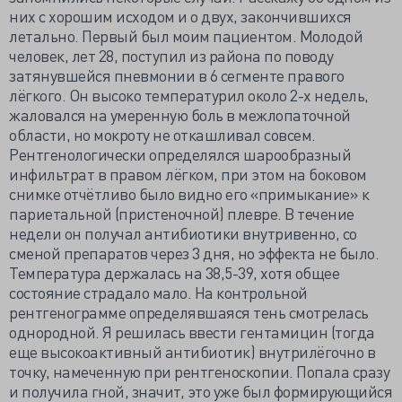
них с хорошим исходом и о двух, закончившихся
летально. Первый был моим пациентом. Молодой
человек, лет 28, поступил из района по поводу
затянувшейся пневмонии в 6 сегменте правого
лёгкого. Он высоко температурил около 2-х недель,
жаловался на умеренную боль в межлопаточной
области, но мокроту не откашливал совсем.
Рентгенологически определялся шарообразный
инфильтрат в правом лёгком, при этом на боковом
снимке отчётливо было видно его «примыкание» к
париетальной (пристеночной) плевре. В течение
недели он получал антибиотики внутривенно, со
сменой препаратов через 3 дня, но эффекта не было.
Температура держалась на 38,5-39, хотя общее
состояние страдало мало. На контрольной
рентгенограмме определявшаяся тень смотрелась
однородной. Я решилась ввести гентамицин (тогда
еще высокоактивный антибиотик) внутрилёгочно в
точку, намеченную при рентгеноскопии. Попала сразу
и получила гной, значит, это уже был формирующийся