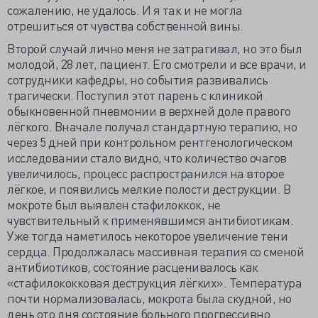
сожалению, не удалось. И я так и не могла
отрешиться от чувства собственной вины.
Второй случай лично меня не затрагивал, но это был
молодой, 28 лет, пациент. Его смотрели и все врачи, и
сотрудники кафедры, но события развивались
трагически. Поступил этот парень с клиникой
обыкновенной пневмонии в верхней доле правого
лёгкого. Вначале получал стандартную терапию, но
через 5 дней при контрольном рентгенологическом
исследовании стало видно, что количество очагов
увеличилось, процесс распространился на второе
лёгкое, и появились мелкие полости деструкции. В
мокроте был выявлен стафилоккок, не
чувствительный к применявшимся антибиотикам.
Уже тогда наметилось некоторое увеличение тени
сердца. Продолжалась массивная терапия со сменой
антибиотиков, состояние расценивалось как
«стафилококковая деструкция лёгких». Температура
почти нормализовалась, мокрота была скудной, но
день ото дня состояние больного прогрессивно