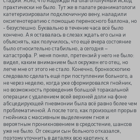
практически не было. Тут же в палате реаниматологи
катетеризировали подключичную вену, наладили
оксигенотерапию с помощью переносного баллона, но
- безуспешно. Буквально в течение часа всё было
кончено. А я оставалась в слезах ждать его сына и
объяснять, как получилось, что ещё вчера состояние
было относительно стабильно, а сегодня –
катастрофа. Р. меня понял, претензий у него не было:
видел, каким вниманием был окружен его отец, но
легче мне от этого не стало. Конечно, бронхоскопию
следовало сделать ещё при поступлении больного, а
не через неделю, когда уже сформировался гнойник,
но возможность проведения большой торакальной
операции с удалением всей верхней доли на фоне
абсцедирующей пневмонии была всё равно более чем
проблематичной. А после того, как произошел прорыв
гнойника с массивным выделением гноя и
вероятным проникновением в средостение, шансов
уже не было. От секции сын больного отказался,
поэтому уточнить в деталях всю картину, к