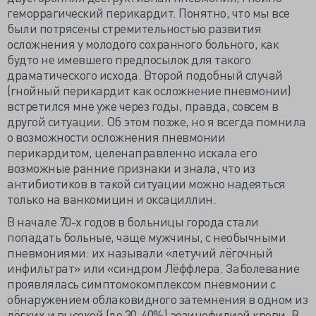
геморрагический перикардит. Понятно, что мы все
были потрясены стремительностью развития
осложнения у молодого сохранного больного, как
будто не имевшего предпосылок для такого
драматического исхода. Второй подобный случай
(гнойный перикардит как осложнение пневмонии)
встретился мне уже через годы, правда, совсем в
другой ситуации. Об этом позже, но я всегда помнила
о возможности осложнения пневмонии
перикардитом, целенаправленно искала его
возможные ранние признаки и знала, что из
антибиотиков в такой ситуации можно надеяться
только на ванкомицин и оксациллин.
В начале 70-х годов в больницы города стали
попадать больные, чаще мужчины, с необычными
пневмониями: их называли «летучий лёгочный
инфильтрат» или «синдром Лёффлера. Заболевание
проявлялась симптомокомплексом пневмонии с
обнаружением облаковидного затемнения в одном из
лёгких и высокой (до 30-40%) эозинофилией крови. В