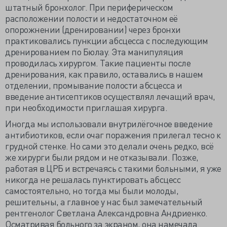
штатный бронхолог. При периферическом
расположении полости и недостаточном её
опорожнении (дренировании) через бронхи
практиковались пункции абсцесса с последующим
дренированием по Бюлау. Эта манипуляция
проводилась хирургом. Такие пациенты после
дренирования, как правило, оставались в нашем
отделении, промывание полости абсцесса и
введение антисептиков осуществлял лечащий врач,
при необходимости приглашая хирурга.
Иногда мы использовали внутрилёгочное введение
антибиотиков, если очаг поражения прилегал тесно к
грудной стенке. Но сами это делали очень редко, всё
же хирурги были рядом и не отказывали. Позже,
работая в ЦРБ и встречаясь с такими больными, я уже
никогда не решалась пунктировать абсцесс
самостоятельно, но тогда мы были молоды,
решительны, а главное у нас был замечательный
рентгенолог Светлана Александровна Андриенко.
Осматривая больного за экраном, она намечала