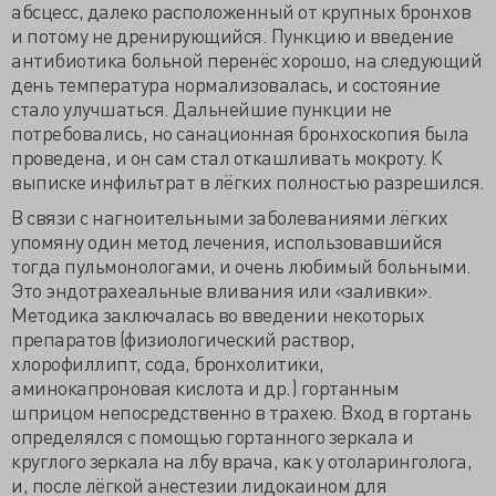
абсцесс, далеко расположенный от крупных бронхов
и потому не дренирующийся. Пункцию и введение
антибиотика больной перенёс хорошо, на следующий
день температура нормализовалась, и состояние
стало улучшаться. Дальнейшие пункции не
потребовались, но санационная бронхоскопия была
проведена, и он сам стал откашливать мокроту. К
выписке инфильтрат в лёгких полностью разрешился.
В связи с нагноительными заболеваниями лёгких
упомяну один метод лечения, использовавшийся
тогда пульмонологами, и очень любимый больными.
Это эндотрахеальные вливания или «заливки».
Методика заключалась во введении некоторых
препаратов (физиологический раствор,
хлорофиллипт, сода, бронхолитики,
аминокапроновая кислота и др.) гортанным
шприцом непосредственно в трахею. Вход в гортань
определялся с помощью гортанного зеркала и
круглого зеркала на лбу врача, как у отоларинголога,
и, после лёгкой анестезии лидокаином для