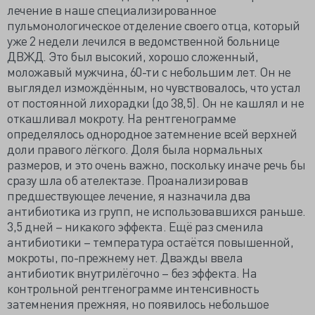
лечение в наше специализированное
пульмонологическое отделение своего отца, который
уже 2 недели лечился в ведомственной больнице
ДВЖД. Это был высокий, хорошо сложенный,
моложавый мужчина, 60-ти с небольшим лет. Он не
выглядел измождённым, но чувствовалось, что устал
от постоянной лихорадки (до 38,5). Он не кашлял и не
откашливал мокроту. На рентгенограмме
определялось однородное затемнение всей верхней
доли правого лёгкого. Доля была нормальных
размеров, и это очень важно, поскольку иначе речь бы
сразу шла об ателектазе. Проанализировав
предшествующее лечение, я назначила два
антибиотика из групп, не использовавшихся раньше.
3,5 дней – никакого эффекта. Ещё раз сменила
антибиотики – температура остаётся повышенной,
мокроты, по-прежнему нет. Дважды ввела
антибиотик внутрилёгочно – без эффекта. На
контрольной рентгенограмме интенсивность
затемнения прежняя, но появилось небольшое