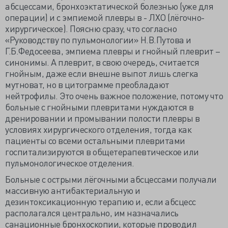
абсцессами, бронхоэктатической болезнью (уже для
операции) и с эмпиемой плевры в - ЛХО (лёгочно-
хирургическое). Поясню сразу, что согласно
«Руководству по пульмонологии» Н.В.Путова и
Г.Б.Федосеева, эмпиема плевры и гнойный плеврит –
синонимы. А плеврит, в свою очередь, считается
гнойным, даже если внешне выпот лишь слегка
мутноват, но в цитограмме преобладают
нейтрофилы. Это очень важное положение, потому что
больные с гнойными плевритами нуждаются в
дренировании и промывании полости плевры в
условиях хирургического отделения, тогда как
пациенты со всеми остальными плевритами
госпитализируются в общетерапевтическое или
пульмонологическое отделения.
Больные с острыми лёгочными абсцессами получали
массивную антибактериальную и
дезинтоксикационную терапию и, если абсцесс
располагался центрально, им назначались
санационные бронхоскопии, которые проводил