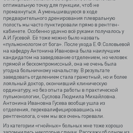
оптимальную точку для пункции, чтоб не
промахнуться. А уменьшившуюся в ходе
предварительного дренирования плевральную
полость мы часто пунктировали прямо в рентген-
кабинете. Особенно удачно всё руками получалось у
А.И.Гусевой. Её тоже можно было назвать
«пульмонологом от бога». После ухода Е.Ф.Соловьевой
на кафедру Антонина Ивановна была наилучшим
кандидатом на заведование отделением, но человек
прямой и бескомпромиссный, она не очень была
угодна больничному начальству. В результате
заведовать отделением стала грамотный, но и более
лояльный доктор, окончивший клиническую
ординатуру, но без опыта работы в практической
пульмонологии, Суслова Людмила Михайловна.
Антонина Ивановна Гусева вообще ушла из
отделения, переквалифицировавшись на
рентгенолога, о чем мы все очень горевали.
Из категории «гнойных» больных мне тоже хорошо
запомнились некоторые случаи. Расскажу об одном из