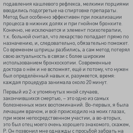
подавления кашлевого рефлекса, мелкими порциями
вводились подогретые на спиртовке препараты.
Метод был особенно эффективен при локализации
процесса в нижних долях и при гнойном бронхите.
Конечно, не исключается и элемент психотерапии,
т.к. больной считал, что лекарство попадает прямо по
назначению, и, следовательно, обязательно поможет.
Со временем шприцы разбились, а сам метод потерял
свою актуальность в связи с более широким
использованием бронхоскопии. Современные
доктора о нём и не вспомнят, ещё и потому, что нужен
был определённый навык и, разумеется, время:
каждая процедура занимала около 20 минут.
Первый из 2-х упомянутых мной случаев,
закончившихся смертью, – это одно из самых
болезненных моих воспоминаний. Во-первых, я была
лечащим врачом, и всё происходило на моих глазах,
при моем непосредственном участии, а во-вторых,
это был отец моего очень хорошего знакомого, скажем,
Р. Он позвонил мне однажды с просьбой забрать на