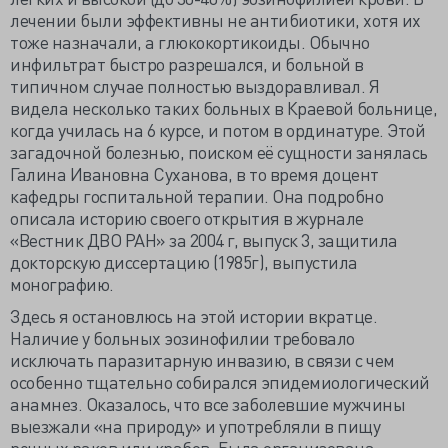
лечении были эффективны не антибиотики, хотя их
тоже назначали, а глюкокортикоиды. Обычно
инфильтрат быстро разрешался, и больной в
типичном случае полностью выздоравливал. Я
видела несколько таких больных в Краевой больнице,
когда училась на 6 курсе, и потом в ординатуре. Этой
загадочной болезнью, поиском её сущности занялась
Галина Ивановна Суханова, в то время доцент
кафедры госпитальной терапии. Она подробно
описала историю своего открытия в журнале
«Вестник ДВО РАН» за 2004 г, выпуск 3, защитила
докторскую диссертацию (1985г), выпустила
монографию.
Здесь я остановлюсь на этой истории вкратце.
Наличие у больных эозинофилии требовало
исключать паразитарную инвазию, в связи с чем
особенно тщательно собирался эпидемиологический
анамнез. Оказалось, что все заболевшие мужчины
выезжали «на природу» и употребляли в пищу
речных раков или крабов. Была организована