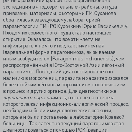
экспедиция в «подозрительные» районы, оттуда
привезены материалы, с которыми Г.И.Суханова
обратилась к заведующему лабораторией
паразитологии ТИНРО Курочкину Юрию Васильевичу.
Плодом их совместного труда стало настоящее
открытие. Оказалось, что все эти «летучие
инфильтраты» не что иное, как личиночная
(ларвальная) форма парагонимоза, вызываемая
иным возбудителем (Paragonimus inchunensis), чем
распространённый в Юго-Восточной Азии лёгочный
парагонимоз. Последний диагностировался по
наличию в мокроте яиц паразита и характеризовался
более стойким лёгочным поражением с вовлечением
в процесс и других органов. Для диагностики же
ларвального парагонимоза
, в основе патогенеза
которого лежал инфекционно-аллергический процесс,
необходимы были иммунологические реакции,
которые и были поставлены в лаборатории Краевой
больницы. Так латентно текущий парагонимоз стал
диагностироваться с помощью РСК (реакции