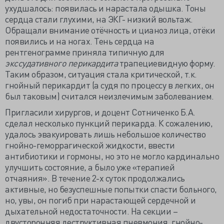
ухудшалось: появилась и нарастала одышка. Тоны
сердца стали глухими, на ЭКГ- низкий вольтаж.
Обращали внимание отёчность и цианоз лица, отёки
появились и на ногах. Тень сердца на
рентгенограмме приняла типичную для
экссудативного перикардита
трапециевидную форму.
Таким образом, ситуация стала критической, т.к.
гнойный перикардит (а судя по процессу в легких, он
был таковым) считался неизлечимым заболеванием.
Пригласили хирургов, и доцент Сотниченко Б.А.
сделал несколько пункций перикарда. К сожалению,
удалось эвакуировать лишь небольшое количество
гнойно-геморрагической жидкости, ввести
антибиотики и гормоны, но это не могло кардинально
улучшить состояние, а было уже «терапией
отчаяния». В течение 2-х суток продолжались
активные, но безуспешные попытки спасти больного,
но, увы, он погиб при нарастающей сердечной и
дыхательной недостаточности. На секции –
двусторонняя деструктивная пневмония, гнойно-