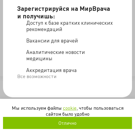
двадцатисемилетний Джермано и двадцатилетняя
Зарегистрируйся на МирВрача
Франческа – были найдены мертвыми в салоне
и получишь:
разбившегося автомобиля. Судя по характеру
Доступ к базе кратких клинических
повреждений, автомобиль разбился на скорости
рекомендаций
около 130 км/ч, а судя по тому, что парочка была голой,
их последние минуты были довольно приятными.
Вакансии для врачей
Источник
Аналитические новости
медицины
дтп
травма
Аккредитация врача
Все возможности
/blogs/nelepaya-smert-2026-5-19
Мы используем файлы
cookie
, чтобы пользоваться
сайтом было удобно
Отлично