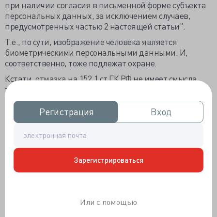
при наличии согласия в письменной форме субъекта
персональных данных, за исключением случаев,
предусмотренных частью 2 настоящей статьи".
Т.е., по сути, изображение человека является
биометрическими персональными данными. И,
соответственно, тоже подлежат охране.
Кстати, отмазка на 152.1 ст ГК РФ не имеет смысла,
т.к. ЛПУ не является местом свободным для
посещения, соответственно, без разрешения
администрации проводить съемку все-равно нельзя,
Регистрация
Регистрация
Вход
Вход
так же, как и без разрешения снимать людей,
шляющихся по коридору. Но ведь 29 статья
Конституции что-то там гарантирует? Да.
гарантирует.
Зарегистрироваться
Каждый имеет право свободно искать, получать,
передавать, производить и распространять
информацию любым законным способом. Перечень
сведений, составляющих государственную тайну,
Или с помощью
определяется федеральным законом. Ключевое слово