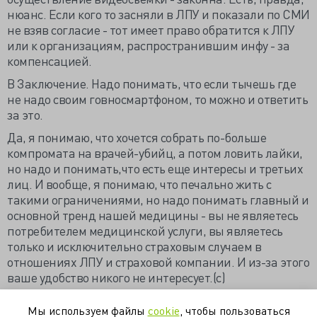
нюанс. Если кого то засняли в ЛПУ и показали по СМИ
не взяв согласие - тот имеет право обратится к ЛПУ
или к организациям, распространившим инфу - за
компенсацией.
В Заключение. Надо понимать, что если тычешь где
не надо своим говносмартфоном, то можно и ответить
за это.
Да, я понимаю, что хочется собрать по-больше
компромата на врачей-убийц, а потом ловить лайки,
но надо и понимать,что есть еще интересы и третьих
лиц. И вообще, я понимаю, что печально жить с
такими ограничениями, но надо понимать главный и
основной тренд нашей медицины - вы не являетесь
потребителем медицинской услуги, вы являетесь
только и исключительно страховым случаем в
отношениях ЛПУ и страховой компании. И из-за этого
ваше удобство никого не интересует.(с)
https://valkiriarf.livejournal.com/1730411.html
Мы используем файлы
cookie
, чтобы пользоваться