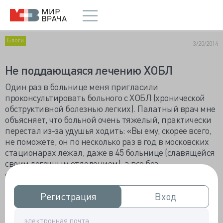
Блоги
3/20/2014
Не поддающаяся лечению ХОБЛ
Один раз в больнице меня пригласили
проконсультировать больного с ХОБЛ (хронической
обструктивной болезнью легких). Палатный врач мне
объясняет, что больной очень тяжелый, практически
перестал из-за удушья ходить: «Вы ему, скорее всего,
не поможете, он по несколько раз в год в московских
стационарах лежал, даже в 45 больнице (славящейся
своим легочным отделением), а все без
существенного эффекта. Но ему будет приятна
консультация профессора».
Регистрация
Регистрация
Вход
Вход
А я привык, что меня к больным водят как
эффективное седативное средство. Палатный врач
рассказывает историю болезни пациента: «Давний