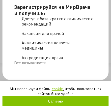
преодолеть. Мотаются между двух регионов, при
Зарегистрируйся на МирВрача
всем при том, что это не одна сотня километров,
и получишь:
поезда, неудобные пандусы. Да это писец какой
Доступ к базе кратких клинических
то…
рекомендаций
Нет, наша страна не приспособлена для слабых…
Вакансии для врачей
Аналитические новости
(орфография и пунктуация автора сохранены)
медицины
Опубликовано с любезного разрешения автора -
Аккредитация врача
Владимира Шпинева
Все возможности
/blogs/ne_dlya_slabykh-27-09-2016
Мы используем файлы
cookie
, чтобы пользоваться
сайтом было удобно
Отлично