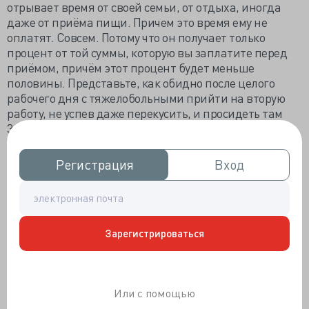
отрывает время от своей семьи, от отдыха, иногда
даже от приёма пищи. Причем это время ему не
оплатят. Совсем. Потому что он получает только
процент от той суммы, которую вы заплатите перед
приёмом, причём этот процент будет меньше
половины. Представьте, как обидно после целого
рабочего дня с тяжелобольными прийти на вторую
работу, не успев даже перекусить, и просидеть там
3−4 часа, приняв за всё время одного пациента, и
прийти домой в десятом часу вечера, заработав при
этом меньше, чем вышло бы на раздаче листовок,
Регистрация
Регистрация
Вход
Вход
например.
Конечно, хотелось бы, чтобы и клиники что-то с этим
делали, например, брали предоплату или ввели
систему, где ты сам должен позвонить накануне и
Зарегистрироваться
подтвердить, что придёшь, иначе твоя бронь
пропадает, или как-то компенсировали потерянное
время. Впрочем, с коммерческими учреждениями всё
понятно: нужно заманить как можно больше
Или с помощью
клиентов, а люди не любят платить заранее. С