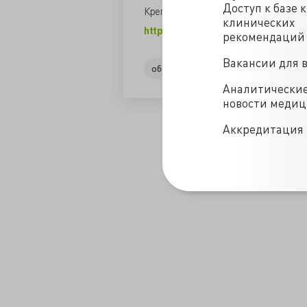
Доступ к базе 
Крепкого здоровья!
клинических
https://dok-zlo.livejournal.com/57
рекомендаций
Вакансии для 
обезболивание
Аналитически
новости меди
/blogs/my_vse_eshche_ne_znaem_kak_rabotaet_paracetamol-202
Аккредитация 