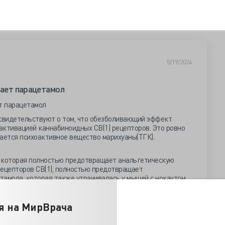
5/19/2024
тает парацетамол
свидетельствуют о том, что обезболивающий эффект
активацией каннабиноидных CB(1) рецепторов. Это ровно
ается психоактивное вещество марихуаны(ТГК).
е, которая полностью предотвращает анальгетическую
рецепторов CB(1), полностью предотвращает
тамола, которая также утрачивалась у мышей с нокаутом
x
я на МирВрача