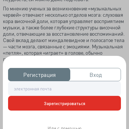
По мнению ученых за возникновение «музыкальных
червей» отвечают несколько отделов мозга: слуховая
кора височной доли, которая управляет восприятием
музыки, а также более глубокие структуры височной
доли, отвечающие за восстановление воспоминаний.
Свой вклад делают миндалевидное и полосатое тела
— части мозга, связанные с эмоциями. Музыкальная
«петля», которая «играет» в голове, обычно
представляет собой 20-секундный фрагмент. Стоит
также отметить, что «музыкальные черви» не всегда
возникают сразу после окончания воспроизведения
Регистрация
Регистрация
Вход
Вход
песни. Иногда может пройти несколько часов, а
бывает, что мелодия возникает «ниоткуда», т. е. это
не та песня, которую вы слушали совсем недавно.
Результаты исследования 2020 года с участием
Зарегистрироваться
американских студентов показали, что 97%
респондентов сталкивались с «музыкальным червем»
в последний месяц. Каждый пятый человек — более
одного раза в день. Типичная продолжительность
Или с помощью