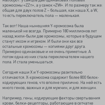
хромосомы «ZZт», а у самок «ZW». И по размеру так же:
общая для двух полов Z – большая, как наша Х, а W,
то есть переключатель пола — маленькая.
Так вот! Наша нынешняя Y-хромосома была
маленькой не всегда. Примерно 180 миллионов лет
назад жили-были две хромосомы, которые в будущем
станут иксом и игреком. И были они как все
остальные хромосомы — копиями друг друга.
Примерно одинаковые и не очень приметные. А
потом одна из них стала переключателем нашего
пола. И стала уменьшаться.
Сегодня наши Х и Y-хромосомы разительно
отличаются. X-хромосома содержит более 800 белок-
кодирующих генов, что вполне прилично. На ней есть
много генов, важных и для мужчин, и для женщин.
Например, гены, кодирующие факторы свертывания
крови, белки-рецепторы, работающие в сетчатке