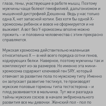
глаза, гены, участвующие в работе мышц. Поэтому
мужчины чаще болеют гемофилией, дальтонизмом и
мышечной дистрофией Дюшенна. Ведь у нас только
одна Х, нет запасной копии. Без хотя бы одной Х-
хромосомы ребенок и вовсе не сформируется и не
выживет. А вот без Y-хромосомы вполне можно
прожить – и половина человечества с этим прекрасно
справляется.
Мужская хромосома действительно маленькая
относительно Х — в ней всего порядка сотни генов,
кодирующих белки. Наверное, поэтому мужчины так и
комплексуют из-за размеров. Но именно эта мини-
хромосома содержит ключевой ген SRY, который
отвечает за развитие пола по мужскому типу. Именно
он запускает развитие тестикул, те производят
мужские половые гормоны типа тестостерона – и
плод развивается в мальчика. Тут же и разгадка
тайны мужских сосков: в начале эмбрионального
развития все мы девочки. Женский пол - пол по