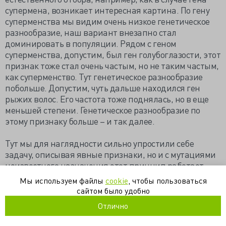
супермена, возникает интересная картина. По гену
суперменства мы видим очень низкое генетическое
разнообразие, наш вариант внезапно стал
доминировать в популяции. Рядом с геном
суперменства, допустим, был ген голубоглазости, этот
признак тоже стал очень частым, но не таким частым,
как суперменство. Тут генетическое разнообразие
побольше. Допустим, чуть дальше находился ген
рыжих волос. Его частота тоже поднялась, но в еще
меньшей степени. Генетическое разнообразие по
этому признаку больше – и так далее.
Тут мы для наглядности сильно упростили себе
задачу, описывая явные признаки, но и с мутациями
неизвестного назначения этот принцип работает
аналогично. Допустим, я смотрю на геномы людей из
Мы используем файлы
cookie
, чтобы пользоваться
некой популяции и вижу: в каком-то участке ДНК
сайтом было удобно
очень низкое генетическое разнообразие. Шаг влево
Отлично
или вправо от него, генетическое разнообразие чуть
больше. Еще один шаг - еще больше и так далее.