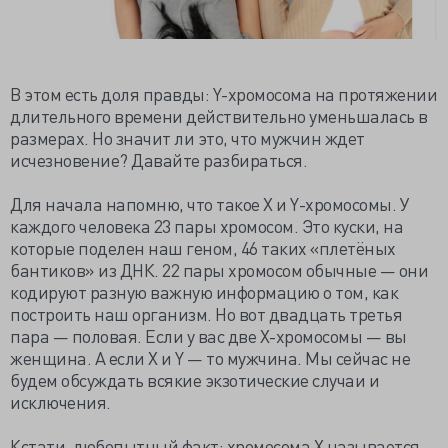
В этом есть доля правды: Y-хромосома на протяжении
длительного времени действительно уменьшалась в
размерах. Но значит ли это, что мужчин ждет
исчезновение? Давайте разбираться.
Для начала напомню, что такое X и Y-хромосомы. У
каждого человека 23 пары хромосом. Это куски, на
которые поделен наш геном, 46 таких «плетёных
бантиков» из ДНК. 22 пары хромосом обычные — они
кодируют разную важную информацию о том, как
построить наш организм. Но вот двадцать третья
пара — половая. Если у вас две Х-хромосомы — вы
женщина. А если X и Y — то мужчина. Мы сейчас не
будем обсуждать всякие экзотические случаи и
исключения.
Кстати, любопытный факт: хромосома X называется