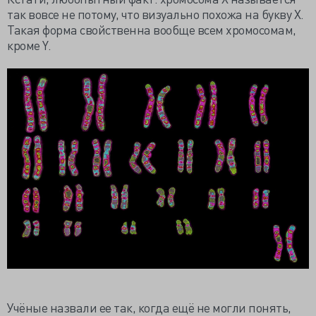
так вовсе не потому, что визуально похожа на букву X.
Такая форма свойственна вообще всем хромосомам,
кроме Y.
Учёные назвали ее так, когда ещё не могли понять,