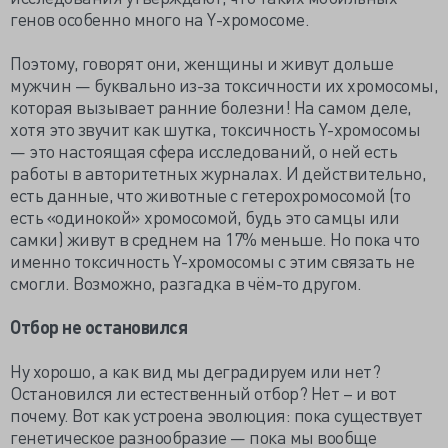
генов особенно много на Y-хромосоме.
Поэтому, говорят они, женщины и живут дольше
мужчин — буквально из-за токсичности их хромосомы,
которая вызывает ранние болезни! На самом деле,
хотя это звучит как шутка, токсичность Y-хромосомы
— это настоящая сфера исследований, о ней есть
работы в авторитетных журналах. И действительно,
есть данные, что животные с гетерохромосомой (то
есть «одинокой» хромосомой, будь это самцы или
самки) живут в среднем на 17% меньше. Но пока что
именно токсичность Y-хромосомы с этим связать не
смогли. Возможно, разгадка в чём-то другом.
Отбор не остановился
Ну хорошо, а как вид мы деградируем или нет?
Остановился ли естественный отбор? Нет – и вот
почему. Вот как устроена эволюция: пока существует
генетическое разнообразие — пока мы вообще