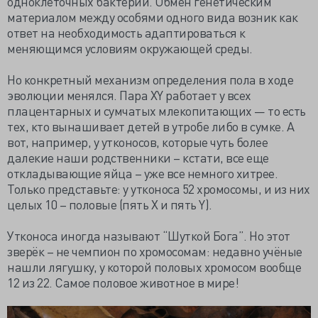
одноклеточных бактерий. Обмен генетическим
материалом между особями одного вида возник как
ответ на необходимость адаптироваться к
меняющимся условиям окружающей среды.
Но конкретный механизм определения пола в ходе
эволюции менялся. Пара XY работает у всех
плацентарных и сумчатых млекопитающих — то есть
тех, кто вынашивает детей в утробе либо в сумке. А
вот, например, у утконосов, которые чуть более
далекие наши родственники – кстати, все еще
откладывающие яйца – уже все немного хитрее.
Только представьте: у утконоса 52 хромосомы, и из них
целых 10 – половые (пять X и пять Y).
Утконоса иногда называют “Шуткой Бога”. Но этот
зверёк – не чемпион по хромосомам: недавно учёные
нашли лягушку, у которой половых хромосом вообще
12 из 22. Самое половое животное в мире!