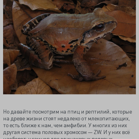
Но давайте посмотрим на птиц и рептилий, которые
на древе жизни стоят недалеко от млекопитающих,
то есть ближе к нам, чем амфибии. У многих из них
другая система половых хромосом — ZW. И у них всё
наоборот: у самцов две одинаковых половых