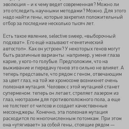
эволюция – и к чему ведет современная? Можно ли
это отследить научными методами? Можно. Для этого
надо найти гены, которые закрепил положительный
отбор за последние несколько тысяч лет.
Есть такое явление, selective sweep, «выборочный
подхват». Его ещё называют «генетический
автостоп». Как он устроен? У некоторых генов могут
быть различные варианты: например, у меня глаза
карие, у кого-то голубые. Предположим, что на
выживание и передачу генов это сильно не влияет. А
теперь представьте, что рядом с геном, отвечающим
за цвет глаз, на той же хромосоме возникнет очень
полезная мутация. Человек с этой мутацией станет
суперменом: теперь он летает, стреляет лазером из
глаз, неотразим для противоположного пола, а еще
не толстеет от чипсов и создает качественные
мессенджеры. Конечно, эта полезная мутация
расходится по многочисленным потомкам. При этом
она «утягивает» за собой гены, стоящие рядом —