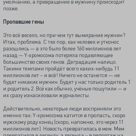
умолчанию, а превращение в мужчину происходит
позже.
Пропавшие гены
Это всё весело, но при чем тут вымирание мужчин?
Итак, проблема. С тех пор, как человек и утконос
разошлись — а это было более 160 миллионов лет
назад — Y-хромосома потеряла подавляющее
большинство своих генов. Деградация налицо.
Такими темпами пройдёт всего каких-нибудь 11
миллионов лет – и всё! Ничего не останется — не
будет никаких мужчин. Будет у нас только родитель 1
и родитель 2. Всё как обычно, учёные пошутили — и
их сразу изнасиловали журналисты.
Действительно, некоторые люди восприняли это
именно так: Y-хромосома катится в пропасть, скоро
мужскому роду конец (скоро, напомню, это через 11
миллионов лет). Новость превратилась в мем. Мем
превратился в легенду, а легенда – в репортаж на