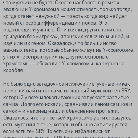
что мужчин не будет. Скорее наоборот: в рамках
эволюции Y-хромосома может отмереть только тогда,
когда станет ненужной — то есть когда вид найдет
новый способ дифференциации полов. Это
подтвердили ученые. Они взяли других таких же
грызунов без «игрека», японских колючих мышей, и
изучили их геном. Оказалось, что большинство
важных генов, которые обычно живут на Y-хромосоме,
у них «перепрыгнули» на другие, основные
хромосомы — сбежали с Y-хромосомы, как крысы с
корабля.
Но было одно загадочное исключение: учёные никак
не могли найти тот самый главный мужской ген SRY,
который у всех млекопитающих запускает развитие
самца. Долго его искали, сравнивали геном самцов и
самок – и наконец нашли объяснение пропажи.
Оказалось, что на третьей хромосоме у этих грызунов
есть мутация в гене, который обычно активируется,
если есть ген SRY. То есть они избавились от
посредника: сам ген SRY больше не нужен, развитие