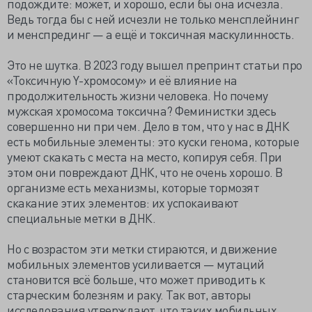
подождите: может, и хорошо, если бы она исчезла.
Ведь тогда бы с ней исчезли не только менсплейнинг
и менспрединг — а ещё и токсичная маскулинность.
Это не шутка. В 2023 году вышел препринт статьи про
«Токсичную Y-хромосому» и её влияние на
продолжительность жизни человека. Но почему
мужская хромосома токсична? Феминистки здесь
совершенно ни при чем. Дело в том, что у нас в ДНК
есть мобильные элементы: это куски генома, которые
умеют скакать с места на место, копируя себя. При
этом они повреждают ДНК, что не очень хорошо. В
организме есть механизмы, которые тормозят
скакание этих элементов: их успокаивают
специальные метки в ДНК.
Но с возрастом эти метки стираются, и движение
мобильных элементов усиливается — мутаций
становится всё больше, что может приводить к
старческим болезням и раку. Так вот, авторы
исследования утверждают, что таких мобильных