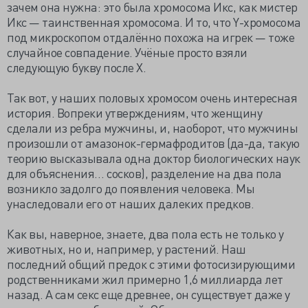
зачем она нужна: это была хромосома Икс, как мистер
Икс — таинственная хромосома. И то, что Y-хромосома
под микроскопом отдалённо похожа на игрек — тоже
случайное совпадение. Учёные просто взяли
следующую букву после X.
Так вот, у наших половых хромосом очень интересная
история. Вопреки утверждениям, что женщину
сделали из ребра мужчины, и, наоборот, что мужчины
произошли от амазонок-гермафродитов (да-да, такую
теорию высказывала одна доктор биологических наук
для объяснения… сосков), разделение на два пола
возникло задолго до появления человека. Мы
унаследовали его от наших далеких предков.
Как вы, наверное, знаете, два пола есть не только у
животных, но и, например, у растений. Наш
последний общий предок с этими фотосизирующими
родственниками жил примерно 1,6 миллиарда лет
назад. А сам секс еще древнее, он существует даже у