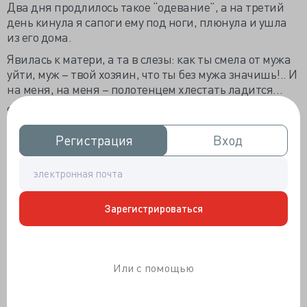
Два дня продлилось такое “одевание”, а на третий
день кинула я сапоги ему под ноги, плюнула и ушла
из его дома.
Явилась к матери, а та в слезы: как ты смела от мужа
уйти, муж – твой хозяин, что ты без мужа значишь!.. И
на меня, на меня – полотенцем хлестать ладится…
Я словно родилась в тот день, - такой вдруг сильной
себя ощутила, глядя на мать.
Регистрация
Регистрация
Вход
Вход
Ну нет, сказала ей в лицо, ты кудахчешь, как
испуганная курица, как раба, а я – человек
свободный. И не нужен мне муж-хозяин, лучше уж
вовсе без мужа!.. А мать кричит: опомнись, дура, ты
что, ополоумела, от века заведено, что жена под
Зарегистрироваться
мужем ходит, под его началом.
Вижу: не поймет меня мать. Сказала я ей спасибо,
бельишко собрала, да и вон из дома, - к подружкам в
Или с помощью
общежитие.
Там, в общежитии, и осталась, работаю я хорошо,