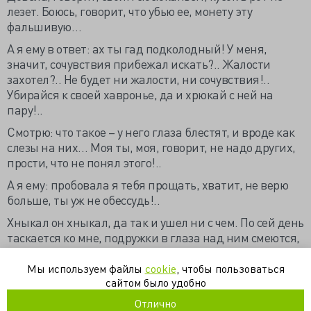
лезет. Боюсь, говорит, что убью ее, монету эту
фальшивую…
А я ему в ответ: ах ты гад подколодный! У меня,
значит, сочувствия прибежал искать?.. Жалости
захотел?.. Не будет ни жалости, ни сочувствия!..
Убирайся к своей хавронье, да и хрюкай с ней на
пару!..
Смотрю: что такое – у него глаза блестят, и вроде как
слезы на них… Моя ты, моя, говорит, не надо других,
прости, что не понял этого!..
А я ему: пробовала я тебя прощать, хватит, не верю
больше, ты уж не обессудь!..
Хныкал он хныкал, да так и ушел ни с чем. По сей день
таскается ко мне, подружки в глаза над ним смеются,
а ему хоть бы что!..
Мы используем файлы
cookie
, чтобы пользоваться
Лидия Семеновна рассказала мне все это в
сайтом было удобно
электричке на Невскую Дубровку. В поездах людей,
Отлично
бывает, тянет на откровенность…