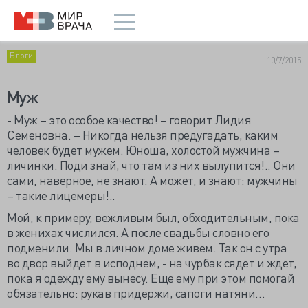
Блоги
10/7/2015
Муж
-
М
уж – это особое качество! – говорит Лидия
Семеновна. – Никогда нельзя предугадать, каким
человек будет мужем. Юноша, холостой мужчина –
личинки. Поди знай, что там из них вылупится!.. Они
сами, наверное, не знают. А может, и знают: мужчины
– такие лицемеры!..
Мой, к примеру, вежливым был, обходительным, пока
в женихах числился. А после свадьбы словно его
подменили. Мы в личном доме живем. Так он с утра
во двор выйдет в исподнем, - на чурбак сядет и ждет,
пока я одежду ему вынесу. Еще ему при этом помогай
обязательно: рукав придержи, сапоги натяни…