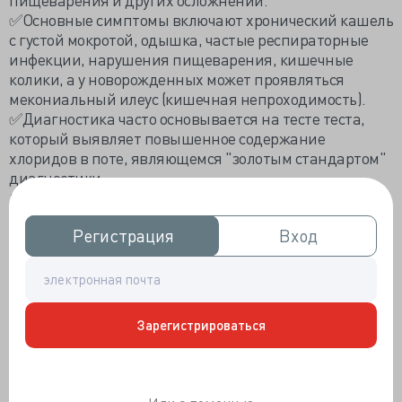
✅Основные симптомы включают хронический кашель
с густой мокротой, одышка, частые респираторные
инфекции, нарушения пищеварения, кишечные
колики, а у новорожденных может проявляться
мекониальный илеус (кишечная непроходимость).
✅Диагностика часто основывается на тесте теста,
который выявляет повышенное содержание
хлоридов в поте, являющемся "золотым стандартом"
диагностики.
☝️Муковисцидоз – одно из самых распространенных
наследственных заболеваний среди европеоидов, с
Регистрация
Регистрация
Вход
Вход
частотой около 1 на 2000-2500 новорожденных в
Европе.
☝️Средняя продолжительность жизни пациентов
значительно выросла и в настоящее время
составляет около 40-50 лет благодаря современным
Зарегистрироваться
методам лечения.
✅Лечение направлено на контроль симптомов,
поддержание функции легких и пищеварительной
системы, включает физиотерапию, антибиотики,