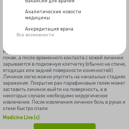
Вакансии для врачей
(панель А). После введения местного анестетика
личинки были извлечены хирургическим путем
Аналитические новости
(панели B и C).
медицины
Паразитологическое обследование подтвердило, что
Аккредитация врача
личинки были разновидности Cordylobia
Все возможности
anthropophaga, мухи-тумба. Тумба является
эндемичной для тропических районов Африки. Самки
мух откладывают яйца во влажной одежде или в
почве, а после временного контакта с кожей личинки
зарываются в подкожную клетчатку (обычно на спине,
ягодицах или задней поверхности конечностей).
Личинок легко можно упустить на начальных стадиях
заражения. Покрытие ран парафиновым гелем может
заставить личинок выйти на поверхность, а в
некоторых случаях необходимо хирургическое
извлечение. После извлечения личинок боль в руках и
отеки быстро спали.
Medicine Live (c)