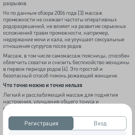
разрывов.
Но по данным обзора 2006 года [3] массаж
промежности не снижает частоты оперативных
родоразрешений, не влияет на развитие серьезных
осложнений травм промежности, например,
недержание мочи и кала, не улучшает сексуальные
отношения супругов после родов.
Массаж, в том числе самомассаж поясницы, способен
облегчить схватки и снизить беспокойство женщины
в первом периоде родов [4]. Это простой и
безопасный способ помочь рожающей женщине.
Что точно можно и точно нельзя
Легкий и расслабляющий массаж для поднятия
настроения, улучшения общего тонуса и
кровообращения вполне возможен. Все массажные
манипуляции во время беременности должны быть
деликатными, выполняться плавно и мягко.
Регистрация
Регистрация
Вход
Вход