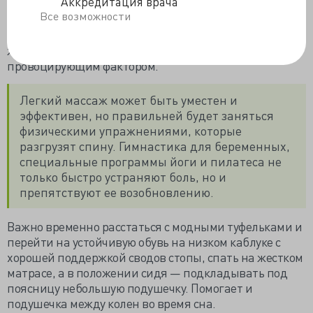
Аккредитация врача
Боли в спине и пояснице часто беспокоят
Все возможности
беременных. Часто это связано с изменением осанки,
слабостью мышц и связочного аппарата. Задержка
жидкости в тканях выступает дополнительным
провоцирующим фактором.
Легкий массаж может быть уместен и
эффективен, но правильней будет заняться
физическими упражнениями, которые
разгрузят спину. Гимнастика для беременных,
специальные программы йоги и пилатеса не
только быстро устраняют боль, но и
препятствуют ее возобновлению.
Важно временно расстаться с модными туфельками и
перейти на устойчивую обувь на низком каблуке с
хорошей поддержкой сводов стопы, спать на жестком
матрасе, а в положении сидя — подкладывать под
поясницу небольшую подушечку. Помогает и
подушечка между колен во время сна.