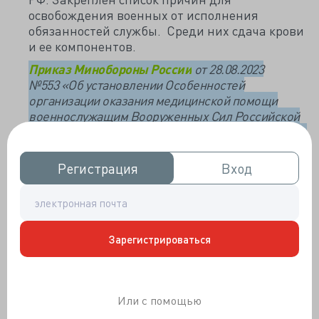
освобождения военных от исполнения
обязанностей службы. Среди них сдача крови
и ее компонентов.
Приказ Минобороны России
от 28.08.2023
№553
«Об установлении Особенностей
организации оказания медицинской помощи
военнослужащим Вооруженных Сил Российской
Федерации и гражданам, призванным на военные
сборы, проводимые в Вооруженных Силах
Российской Федерации, в том числе порядка их
Регистрация
Регистрация
Вход
Вход
освобождения от исполнения обязанностей
военной службы в связи с заболеванием и иными
причинами». (зарегистрирован 05.10.2023 №75481).
Проекты нормативных правовых актов:
Зарегистрироваться
Штрафы за нарушения для компаний
планируется смягчить.
В 2 раза предлагается снизить размер штрафа
Или с помощью
за правонарушения, среди которых