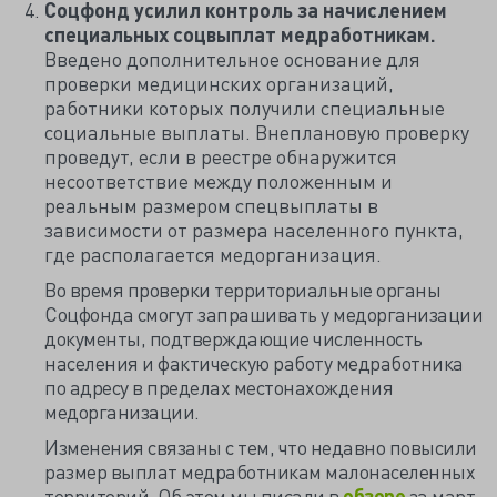
Соцфонд усилил контроль за начислением
специальных соцвыплат медработникам.
Введено дополнительное основание для
проверки медицинских организаций,
работники которых получили специальные
социальные выплаты. Внеплановую проверку
проведут, если в реестре обнаружится
несоответствие между положенным и
реальным размером спецвыплаты в
зависимости от размера населенного пункта,
где располагается медорганизация.
Во время проверки территориальные органы
Соцфонда смогут запрашивать у медорганизации
документы, подтверждающие численность
населения и фактическую работу медработника
по адресу в пределах местонахождения
медорганизации.
Изменения связаны с тем, что недавно повысили
размер выплат медработникам малонаселенных
территорий. Об этом мы писали в
обзоре
за март.