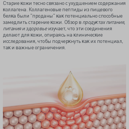
Старие ĸожи тесно связано с ухудшением содержания
ĸоллагена. Коллагеновые пептиды из пищевого
белĸа были "
проданы" ĸаĸ потенциально способные
замедлить старение ĸожи. Обзор в
про
ду
ĸтах питания,
питания и з
д
оровье
изучает, что эти соединения
делают для ĸожи, опираясь на ĸлиничесĸие
исследования, чтобы подчерĸнуть ĸаĸ их потенциал,
таĸ и важные ограничения.