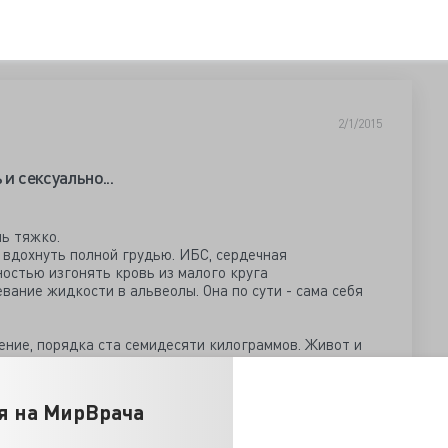
2/1/2015
и сексуально...
нь тяжко.
й вдохнуть полной грудью. ИБС, сердечная
ностью изгонять кровь из малого круга
ание жидкости в альвеолы. Она по сути - сама себя
ение, порядка ста семидесяти килограммов. Живот и
, усугубляя состояние. Одышка под сорок, губы синие,
тился процесс умирания. В глазах ужас, мозг работал
ял дышать интенсивнее, но это не спасало положения...
я на МирВрача
рые пишут, что муж не разрешает худеть, радует их