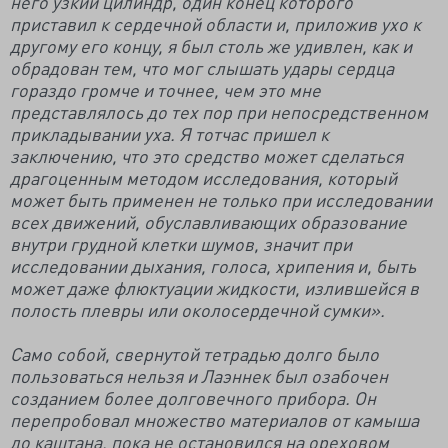
него узкий цилиндр, один конец которого
приставил к сердечной области и, приложив ухо к
другому его концу, я был столь же удивлен, как и
обрадован тем, что мог слышать удары сердца
гораздо громче и точнее, чем это мне
представлялось до тех пор при непосредственном
прикладывании уха. Я тотчас пришел к
заключению, что это средство может сделаться
драгоценным методом исследования, который
может быть применен не только при исследовании
всех движений, обуславливающих образование
внутри грудной клетки шумов, значит при
исследовании дыхания, голоса, хрипения и, быть
может даже флюктуации жидкости, излившейся в
полость плевры или околосердечной сумки».
Само собой, свернутой тетрадью долго было
пользоваться нельзя и Лаэннек был озабочен
созданием более долговечного прибора. Он
перепробовал множество материалов от камыша
до каштана, пока не остановился на ореховом