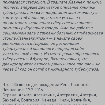
прилагался стетоскоп. В трактате Лаэннек, помимо
прочего, впервые дал чёткое описание клиники
туберкулёза лёгких и представил анатомическую
картину этой болезни, а также указал на
возможность излечения туберкулёза и привёл
примеры рубцевания каверн. Именно работа в
секционном зале с трупами больных от туберкулеза
стоила Лаэннеку жизни — в начале своей
деятельности в Париже, он распиливал
туберкулезный позвонок и повредил себе
указательный палец. На месте ранки образовался
туберкулезный бугорок, Лаэннек пишет, что
дважды прижег ляписом ранку и «все прошло», но
через 21 год он погиб от милиарного туберкулеза.
Что: 235 лет со дня рождения Рене Лаэннека
Появление: 17.2.2016
Страна: Алжир, Аргентина, Австралия, Австрия,
Бахрейн, Болгария, Канада, Чили, Колумбия,
Коста-Рика, Чехия, Дания, Доминиканская